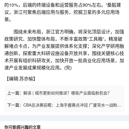
的10%，后端的终端设备和运营服务占90%左右。”桑毅建
议，浙江可聚焦后端应用与服务，挖掘卫星的多元应用场
景。
围绕未来布局，浙江官方明确，将深化顶层设计，加强
政策研究、加快整体布局，不断丰富政策“工具箱”，精准破
解堵点卡点，为产业发展提供体系化支撑；深化产学研用融
通创新，探索重大科研设施设备开放共享，围绕关键核心技
术开展有组织科研攻关，加快开放一批商业化应用场景，加
速产业发展成果规模化应用。(完)
【编辑:苏亦瑜】
上一篇：
解读 | 城市更新如何推进？哪些产业面临新机会？
下一篇：
CBA总决赛前瞻：上海手握赛点冲冠 广厦背水一战盼奇
迹
你可能感兴趣的文章