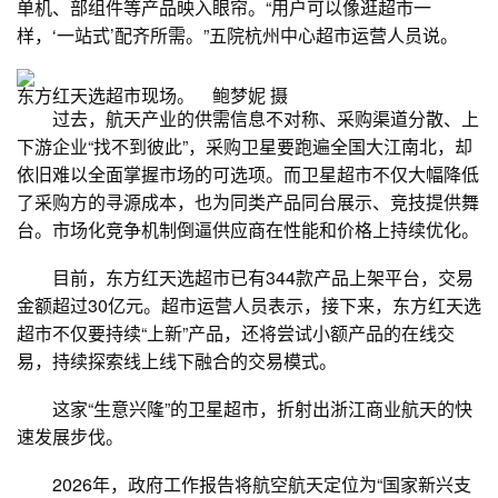
单机、部组件等产品映入眼帘。“用户可以像逛超市一
样，‘一站式’配齐所需。”五院杭州中心超市运营人员说。
东方红天选超市现场。 鲍梦妮 摄
过去，航天产业的供需信息不对称、采购渠道分散、上
下游企业“找不到彼此”，采购卫星要跑遍全国大江南北，却
依旧难以全面掌握市场的可选项。而卫星超市不仅大幅降低
了采购方的寻源成本，也为同类产品同台展示、竞技提供舞
台。市场化竞争机制倒逼供应商在性能和价格上持续优化。
目前，东方红天选超市已有344款产品上架平台，交易
金额超过30亿元。超市运营人员表示，接下来，东方红天选
超市不仅要持续“上新”产品，还将尝试小额产品的在线交
易，持续探索线上线下融合的交易模式。
这家“生意兴隆”的卫星超市，折射出浙江商业航天的快
速发展步伐。
2026年，政府工作报告将航空航天定位为“国家新兴支