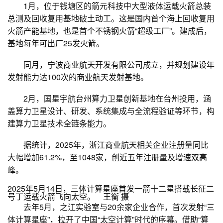
1月，位于钱塘区的箭元科技中大型液体运载火箭总装
总测及回收复用基地破土动工。这是国内首个海上回收复用
火箭产能基地，也是首个不锈钢火箭“超级工厂”。建成后，
基地每年可出厂25发火箭。
同月，宁波商业航天开发有限公司成立，并规划建设年
发射能力达100次的商业航天发射基地。
2月，国星宇航台州算力卫星创新基地在台州投用，涵
盖算力卫星设计、研发、系统集成与全流程验证等环节，构
建算力卫星技术全链条能力。
据统计，2025年，浙江商业航天相关企业注册量同比
大幅增加61.2%，至1048家，创近五年注册量及增速双高
峰。
2025年5月14日，三体计算星座首发一箭十二星搭载长征二
号丁运载火箭飞向太空。 王衡 摄
去年5月，之江实验室与20余家企业合作，首次发射“三
体计算星座”，拉开了中国“太空计算”时代的序幕。借助“算