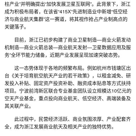
柱产业”并明确提出“加快发展卫星互联网”。此背景下，浙江
成为积极布局者，在该省“415X”先进制造业中新增“低空经
济与商业航天集群”这一赛道，将其视作抢占产业制高点的
关键落子。
目前，浙江已初步构建了商业卫星制造—商业火箭发动
机制造—商业火箭总装—商业航天发射—卫星数据应用及服
务”全环节能力储备，近期产业发展呈现加速突破态势。
这一态势体现于各地的频繁布局。例如杭州市钱塘区出
台《关于培育航空航天产业的若干政策》，以租金减免、研
发投入补贴、固定资产投资补助、融资成本贴息等方式扶持
项目。宁波前湾新区联合专业基金团队设立规模达10亿元的
空天产业基金，重点投向商业航天、低空经济、高端装备及
其关联产业。
此过程中，民营经济活跃、商业氛围浓厚、产业配套齐
全，成为浙江发展商业航天及相关产业的独特优势。