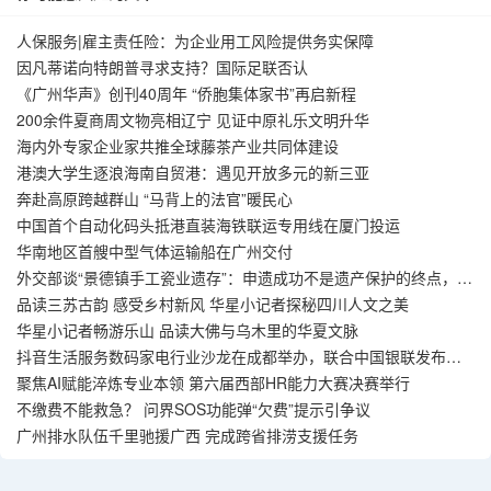
人保服务|雇主责任险：为企业用工风险提供务实保障
因凡蒂诺向特朗普寻求支持？国际足联否认
《广州华声》创刊40周年 “侨胞集体家书”再启新程
200余件夏商周文物亮相辽宁 见证中原礼乐文明升华
海内外专家企业家共推全球藤茶产业共同体建设
港澳大学生逐浪海南自贸港：遇见开放多元的新三亚
奔赴高原跨越群山 “马背上的法官”暖民心
中国首个自动化码头抵港直装海铁联运专用线在厦门投运
华南地区首艘中型气体运输船在广州交付
外交部谈“景德镇手工瓷业遗存”：申遗成功不是遗产保护的终点，而
是新起点
品读三苏古韵 感受乡村新风 华星小记者探秘四川人文之美
华星小记者畅游乐山 品读大佛与乌木里的华夏文脉
抖音生活服务数码家电行业沙龙在成都举办，联合中国银联发布国
补到店交易模式
聚焦AI赋能淬炼专业本领 第六届西部HR能力大赛决赛举行
不缴费不能救急？ 问界SOS功能弹“欠费”提示引争议
广州排水队伍千里驰援广西 完成跨省排涝支援任务