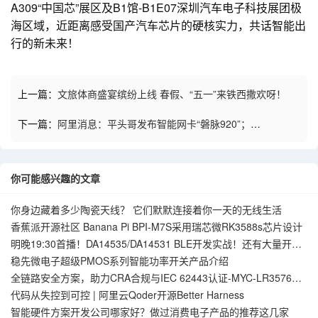
A309“中国芯”展区及B1馆-B1E07深圳汽车电子科技展团极
海区域，近距离感受国产汽车芯片的硬核实力，共话智能出
行的新未来！
上一篇：
文旅体商盛宴缤纷上线 春假、“五一”来铁西撒欢呀！
下一篇：
阿里消息：平头哥发布智能网卡“磐脉920”；
QoderWake发布
你可能感兴趣的文章
你身边藏着多少陶瓷天线？ 它们默默连接着你一天的无线生活
香蕉派开源社区 Banana Pi BPI-M7S采用瑞芯微RK3588s芯片设计
明晚19:30首播！DA14535/DA14531 BLE开发实战！还有大量开发
板周边等你来拿！
稳先微电子超级PMOS系列智能功率开关产品介绍
全链路安全方案，助力CRA合规与IEC 62443认证-MYC-LR3576核
心板
代码从失控到可控 | 阿里云Qoder开源Better Harness
智能硬件方案开发公司哪家好？做过消费电子产品的推荐这几家