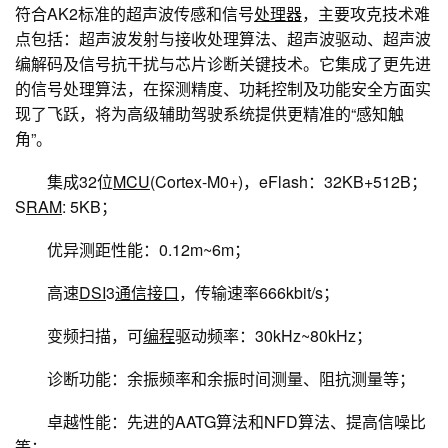
符合AK2标准的超声波传感和信号
处理器
，主要攻克技术难
点包括：超声波发射与接收处理算法、超声波驱动、超声波
编解码及信号抗干扰与芯片诊断关键技术。它集成了更先进
的信号处理算法，在探测精度、功耗控制及功能安全方面实
现了飞跃，将为高级辅助驾驶系统提供更精准的“感知触
角”。
集成32位
MCU
(Cortex-M0+)，eFlash：32KB+512B；
S
RAM
: 5KB；
优异测距性能：0.12m~6m；
高速
DSI
3
通信接口
，传输速率666kbit/s；
变频扫描，可
编程
驱动频率：30kHz~80kHz；
诊断功能：余振频率和余振时间测量、阻抗测量等；
卓越性能：先进的AATG算法和NFD算法、提高信噪比
等；