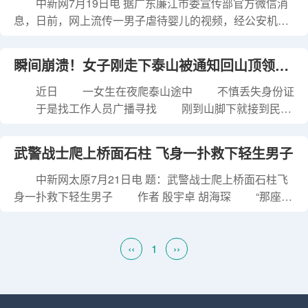
引起的不适，便自行服用了感冒药。可一连几日症状未消
中新网7月19日电 据广东廉江市委宣传部官方微信消
措施
退，于是来到富阳区第一人民医院发热门诊就诊。 根据王
息，日前，网上流传一男子虐待婴儿的视频，经公安机关
女士的叙述，门诊医生给她安排了相关检查。检查结果显
及相关部门走访调查，初步核实：廉江市良垌镇邓某与同
示，王女士的白细胞指标2.4×10^9/L，血小板指标
居女友陈某发生矛盾并争吵，陈某离家出走。邓某因独自
瞬间崩溃！女子刚走下泰山被通知回山顶领身
80×10^9/L，远低于正常水平。 医生询问病史时，王女士
带小孩而对陈某不满，于2023年7月4日用手反复扇打其儿
的一句话引起了医生的警惕。她说“大腿这里有点痛
子(系邓某与陈某非婚生育)，并拍摄视频发给陈某，试图
近日 一女生在夜爬泰山途中 不慎丢失身份证
份证…
逼迫其回家。 经送医检查，被扇打婴儿身体情况正
于是找工作人员广播寻找 刚到山脚下就接到民警
常，平安无恙，现已妥善安排照顾看护。 目前，嫌疑
的电话 得知身份证找到了！ 但…… 却是在
人邓某已被公安机关采取强制措施，案件正在依法办理
山顶的派出所… 当时女生的心情可能 → 当事人
武警战士爬上桥面石柱 飞身一扑救下轻生男子
中。 廉江市委宣传部官方微信截图 【编辑:李岩】
苏同学称，下山比上山累多了，得知身份证在山顶的派出
所时十分绝望，问还有没有其他办法，民警说可以花30块
中新网太原7月21日电 题：武警战士爬上桥面石柱飞
钱邮寄回去，但是建议她去补办，说这样更合算。苏同学
身一扑救下轻生男子 作者 殷宇卓 胡海琛 “那座桥
回家后去补办身份证，花了40块，要等一个月才能拿到，
很高，当我救下那个男子后，回头看了一眼，也有些后
由于接下来考科目一得用身份证，她还额外花20块钱补办
怕。但如果让我重新选择一次，我还是会义无反顾地选择
一个临时身份证。 有网友建议： 可以委托别人下
救人。”刘超说。 近日，山西省大同市平城桥中段，
‹‹
1
››
山时顺道带下来 但也有网友反驳说：
一名男子跨坐在大桥栏杆上意图轻生。其所在位置距离河
面20多米高，桥下水深约10米，情况十分危急。 外出
执行任务的武警山西总队大同支队战士刘超见状，果断加