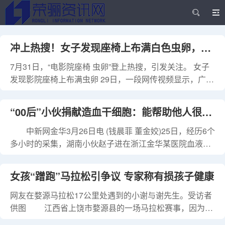
冲上热搜！女子发现座椅上布满白色虫卵，影
7月31日，“电影院座椅 虫卵”登上热搜，引发关注。 女子
院：已道歉并退票……专家提醒
发现影院座椅上布满虫卵 29日，一段网传视频显示，广东
一女子进入影院后，发现座椅靠背上布满白色虫卵。 30
日，据报道，涉事影院店长许先生表示，7月18日，影院
“00后”小伙捐献造血干细胞：能帮助他人很开
发现顾客上传的视频后，联系到了这位顾客，已经向她道
歉，退还了电影票，并赠送了20张电影券，承诺给其他能
中新网金华3月26日电 (钱晨菲 董金姣)25日，经历6个
心
联系上的观看同场电影的顾客退还费用。 许先生告诉记
多小时的采集，湖南小伙赵子进在浙江金华某医院血液科
者，影院内一影厅座椅的按摩垫确实出现了白色虫卵，“在
完成252毫升造血干细胞混悬液的采集，为素未谋面的血
工作中有一定疏忽，我们也做了检讨。”许先生说，18日，
液病患者送去生命希望。由此，他成为金华市第79例、浙
女孩“蹭跑”马拉松引争议 专家称有损孩子健康
影院请有资质的消杀公司对影院9个影厅进行了消毒。从
江省第1183例造血干细胞捐献者。 “您的善良与大爱
18日起，影院每天进行消毒工作，并安排工作人员巡视各
为我点亮生命的灯塔，这份无私奉献，不仅给予了我第二
网友在婺源马拉松17公里处遇到的小谢与谢先生。受访者
厅，检查是否还
次生命的机会，更给予了我家人安慰和希望……”当日，赵
供图 江西省上饶市婺源县的一场马拉松赛事，因为
子进静静地躺在病床上，进行着采集。一名红十字志愿者
“蹭跑”事件备受关注。 多家媒体报道，12月1日鸣枪