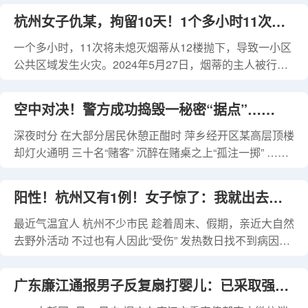
坐在病床边，轻轻念着远方患者写给他的感谢信。 赵
开跑后，一名参赛者因体力不支放弃比赛，并将参赛号码
杭州女子仇某，拘留10天！1个多小时11次将
子进今年23岁，在浙江金华工作。他回忆，自己是在大二
布转给女儿，最终女孩完成了全程马拉松。 赛事组委
那年献血的时候，经医护人员介绍，加入中国造血干细胞
会在接受媒体采访时表示，女孩是违规参赛，系“蹭跑”(即
一个多小时，11次将未熄灭烟蒂从12楼抛下，导致一小区
烟蒂从高楼扔下，引发火灾
捐献者资料库的。毕
没有获得赛事组委会颁发的正式参赛资格，但却在赛道上
公共区域发生火灾。2024年5月27日，烟蒂的主人被行政
比赛)。 12月3日，女孩的父亲谢先生告诉新京报记
拘留十日。 2024年3月20日，家住杭州上城区的仇某在房
者，女儿小谢并非网传的6岁，而是10岁，这次比赛也是
间内吸烟，吸完烟后多次随手将烟蒂抛出窗户外。 拍摄高
​空中对决！警方成功捣毁一秘密“据点”……
为了纪念小谢的10岁生日。平时小谢热爱跑步，有运动基
空抛物的探头显示，该房间2024年3月20日22时02分51
础，也接受过专业训练。这次比赛前，谢先生带着女儿做
秒、10分51秒、21分30秒、26分17秒、34分24秒、45分
深夜时分 在大部分居民休憩正酣时 萍乡经开区某高层顶楼
了大量准备，
31秒、56分03秒，23时04分16秒、08分26秒、16分17
却灯火通明 三十名“赌客” 沉醉在赌桌之上“孤注一掷” ……
秒、25分13秒共11次向楼下抛下未熄灭的烟蒂。 23时34
殊不知萍乡开发公安早已在外围 布下“天罗地网” 近日 萍乡
分58秒许视频中开始出现明火光，为未熄灭烟蒂引发停放
开发公安重拳出击 借助派出所空中警务站开展先遣侦查 成
阳性！杭州又有1例！女子惊了：我就出去了
在一楼公共区域的三轮车上的纸制品起火，造成三轮车损
功捣毁一隐藏在 居民楼楼顶的“空中赌场” 当场抓获涉赌人
毁。 所幸及时扑灭火
员30人 案情回顾 2024年4月中旬 玉湖派出所社区民警 在
最近气温宜人 杭州不少市民 趁着周末、假期，亲近大自然
一趟...严重可致命，已进入高发期
日常走访中发现一可疑场所 辖区某栋居民楼楼顶 一到深夜
去野外活动 不过也有人因此“受伤” 发热数日找不到病因
灯火通明 漆黑的巷子里 总有三三两两的人员进出 偶尔还
↓↓↓ 王女士（化姓）喜欢户外运动，经常与朋友去爬山。
会传出与输赢有关的嘈杂声 “这里极有可能是赌窝” 经验丰
最近几天，她却哪里都去不了！因为发热数日不退，还伴
广东廉江通报男子反复扇打婴儿：已采取强制
富的民警判断 并第一时间将情况上报 分局党委高度重视
有头痛恶心、大腿酸痛等症状...... 起初，她以为只是“感冒”
调派空中警务站无人机进行空中侦查