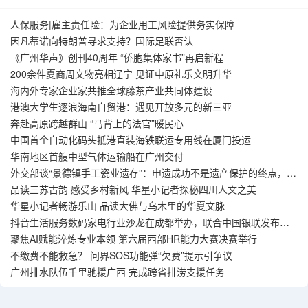
人保服务|雇主责任险：为企业用工风险提供务实保障
因凡蒂诺向特朗普寻求支持？国际足联否认
《广州华声》创刊40周年 “侨胞集体家书”再启新程
200余件夏商周文物亮相辽宁 见证中原礼乐文明升华
海内外专家企业家共推全球藤茶产业共同体建设
港澳大学生逐浪海南自贸港：遇见开放多元的新三亚
奔赴高原跨越群山 “马背上的法官”暖民心
中国首个自动化码头抵港直装海铁联运专用线在厦门投运
华南地区首艘中型气体运输船在广州交付
外交部谈“景德镇手工瓷业遗存”：申遗成功不是遗产保护的终点，而
是新起点
品读三苏古韵 感受乡村新风 华星小记者探秘四川人文之美
华星小记者畅游乐山 品读大佛与乌木里的华夏文脉
抖音生活服务数码家电行业沙龙在成都举办，联合中国银联发布国
补到店交易模式
聚焦AI赋能淬炼专业本领 第六届西部HR能力大赛决赛举行
不缴费不能救急？ 问界SOS功能弹“欠费”提示引争议
广州排水队伍千里驰援广西 完成跨省排涝支援任务