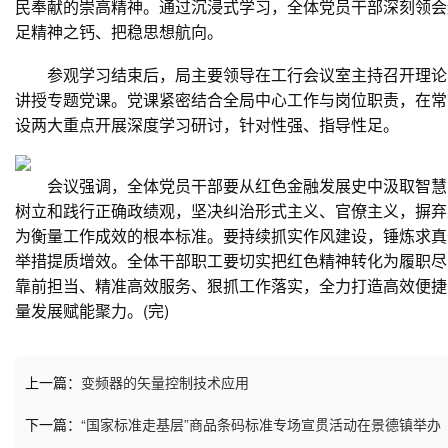
民奉献的崇高精神。通过沉浸式学习，全体党员干部深刻领会
足精神之钙、把稳思想航向。
参观学习结束后，局主要领导在工行会议室主持召开理论学
讲授专题党课。党课紧密结合全局中心工作与岗位职责，在常
设两大重点开展深度学习研讨，针对性强、指导性足。
会议强调，全体党员干部要从红色金融发展史中汲取智慧力
树立和践行正确政绩观，坚决纠治形式主义、官僚主义，摒弃
为衡量工作成效的根本标准。要持续抓实作风建设，锤炼求真
举措提质增效。全体干部职工要切实把红色精神转化为履职尽
靠前担当、精准高效服务、狠抓工作落实，全力打造高效便捷
量发展赋能聚力。(完)
上一篇：
变频器的矢量控制技术应用
下一篇：
“国家标准走基层”商品条码标准专场宣贯活动在景德镇举办