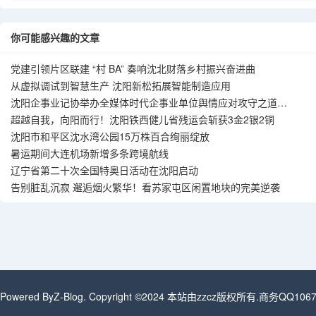
你可能感兴趣的文章
党建引领片区联建 “村 BA” 奏响沈北财落乡村振兴奋进曲
从虚拟调试到智慧生产 沈阳新松拓展智能制造应用
沈阳企事业记协举办全媒体时代企事业单位舆情应对攻守之道专
题讲座
超越自我，向阳而行！沈阳铁西健儿省残运会斩获3金2银2铜
沈阳市和平区沈水湾公园15万株百合绚丽绽放
暑运期间大连机场新增多条跨境航线
辽宁省第二十次全国特奥日活动在沈阳启动
告别脏乱沉寂 邂逅烟火繁华！看苏家屯区闲置地块的完美逆袭
Powered By
Z-Blog
. Copyright ©2024 本站由zzcz版权所有.商务QQ1067