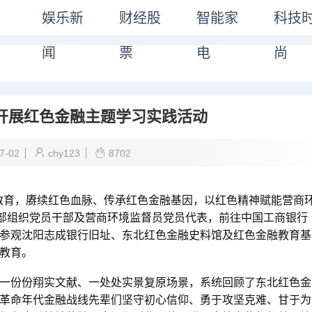
娱乐新
财经股
智能家
科技
闻
票
电
尚
开展红色金融主题学习实践活动
7-02
chy123
8702
教育，赓续红色血脉、传承红色金融基因，以红色精神赋能营商
支部组织党员干部及营商环境监督员党员代表，前往中国工商银行
参观沈阳志成银行旧址、东北红色金融史料馆及红色金融教育基
教育。
份份翔实文献、一处处实景复原场景，系统回顾了东北红色金
革命年代金融战线先辈们坚守初心信仰、勇于攻坚克难、甘于为