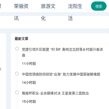
时
荣骊资
旅游文
沈阳生
搜索
讯
化
活
最新文章

党建引领片区联建 “村 BA” 奏响沈北财落乡村振兴奋进
曲
11小时前
环

中国宫颈癌防控经验“出海” 助力发展中国家破解难题
14小时前

晚报杯职业-业余巅峰对决 王星昊第三盘胜出
15小时前