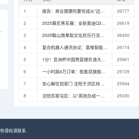
1
报告：商业健康险要完成从“边缘
26777
补充者”到“生态协同者”的转变，
2
2025慕尼黑车展：全新奥迪Q3
26619
需聚焦三大方向
Sportback首发亮相 引入插混车型
停
3
2025鞍山南果梨文化欢乐行活动
26450
启幕激活秋季文体旅市场活力
4
复合机器人通讯协议：富唯智能的
26174
展
技术突破与行业引领
5
1分！亚洲杯中国男篮憾负澳大利
25961
亚1分！亚洲杯中国男篮憾负澳大
6
一小时超4万订单：极氪双旗舰打
25729
利亚
破中国豪车“曲高和寡”困局
7
安心解忧到家门 沈阳于洪区持续
25594
破解办证难题惠及千户居民
8
沈阳苏家屯区：以“高效办成一件
25330
事”点亮政务服务现代化新路径
如有侵权请联系