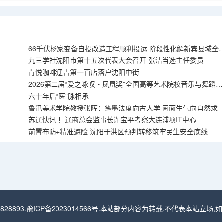
66千伏杨家变备自投改造工程顺利投运 阶段性化解新宾县域全
风险
九三学社沈阳市第十五次代表大会召开 张洁当选主任委员
肯悦咖啡辽吉第一百店落户沈阳中街
2026第二届“爱之咏叹・凤凰奖”全国高等艺术院校音乐与舞蹈
演季在沈阳圆满落幕
六十年后“医”脉相承
鲁迅美术学院教授张晖：笔墨法度向古人学 画面生气向自然求
苏辽快讯 ！辽商总会监事长许宝平考察大连浦项IT中心
前置布防+精准避险 沈阳于洪区预判转移筑牢民生安全底线
828893.
豫ICP备2023014566号
.本站部分内容为转载,不代表本站立场,