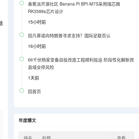

香蕉派开源社区 Banana Pi BPI-M7S采用瑞芯微
RK3588s芯片设计
15小时前
题

因凡蒂诺向特朗普寻求支持？国际足联否认
16小时前

66千伏杨家变备自投改造工程顺利投运 阶段性化解新宾
县域全停风险
1天前

回首页
年度爆文
排名
标题
查看