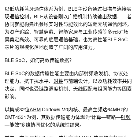
以低功耗
蓝牙
通信体系为例，BLE主设备通过扫描与连接实
现通信控制，BLE从设备则以广播机制持续输出数据，二者
协同就能构建出兼顾实时性与能效比的短距无线通信闭环，
为资产追踪、智慧穿戴、
智能家居
与工业传感等多元
IoT
场
景奠定高效、可靠的底层通信基础，也为高性能BLE SoC
芯片的规模化落地创造了广阔的应用潜力。
BLE SoC，如何高效传输数据？
BLE SoC的数据传输性能主要由内部射频收发机、协议处
理能力、抗干扰水平、
时钟
与前端设计，以及功耗效率共同
决定，同时也受链路调度机制、
天线
匹配与组网能力等因素
影响。
以集成32位
ARM
Cortex®-M0内核、最高主频达64MHz的
CMT4531为例，其数据传输能力体现为“计算—链路—
射频
—能效”多维协同优化的系统性结果。