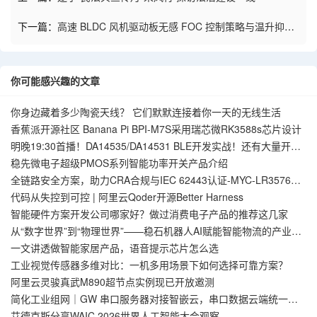
下一篇：
高速 BLDC 风机驱动板无感 FOC 控制策略与温升抑制
技术
你可能感兴趣的文章
你身边藏着多少陶瓷天线？ 它们默默连接着你一天的无线生活
香蕉派开源社区 Banana Pi BPI-M7S采用瑞芯微RK3588s芯片设计
明晚19:30首播！DA14535/DA14531 BLE开发实战！还有大量开发
板周边等你来拿！
稳先微电子超级PMOS系列智能功率开关产品介绍
全链路安全方案，助力CRA合规与IEC 62443认证-MYC-LR3576核
心板
代码从失控到可控 | 阿里云Qoder开源Better Harness
智能硬件方案开发公司哪家好？做过消费电子产品的推荐这几家
从“数字世界”到“物理世界”——稳石机器人AI赋能智能物流的产业实
践
一文讲透做智能家居产品，语音提示芯片怎么选
工业视觉传感器多维对比：一机多用场景下如何选择可靠方案？
阿里云灵骏真武M890超节点实例现已开放邀测
简化工业组网｜GW 串口服务器对接智嵌云，串口数据云端统一管
理
艾德克斯分享WAIC 2026世界人工智能大会观察