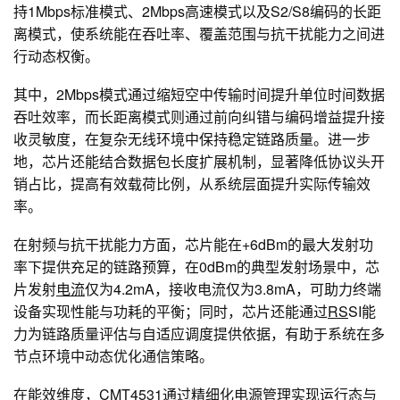
持1Mbps标准模式、2Mbps高速模式以及S2/S8编码的长距
离模式，使系统能在吞吐率、覆盖范围与抗干扰能力之间进
行动态权衡。
其中，2Mbps模式通过缩短空中传输时间提升单位时间数据
吞吐效率，而长距离模式则通过前向纠错与编码增益提升接
收灵敏度，在复杂无线环境中保持稳定链路质量。进一步
地，芯片还能结合数据包长度扩展机制，显著降低协议头开
销占比，提高有效载荷比例，从系统层面提升实际传输效
率。
在射频与抗干扰能力方面，芯片能在+6dBm的最大发射功
率下提供充足的链路预算，在0dBm的典型发射场景中，芯
片发射
电流
仅为4.2mA，接收电流仅为3.8mA，可助力终端
设备实现性能与功耗的平衡；同时，芯片还能通过
RS
SI能
力为链路质量评估与自适应调度提供依据，有助于系统在多
节点环境中动态优化通信策略。
在能效维度，CMT4531通过精细化
电源管理
实现运行态与