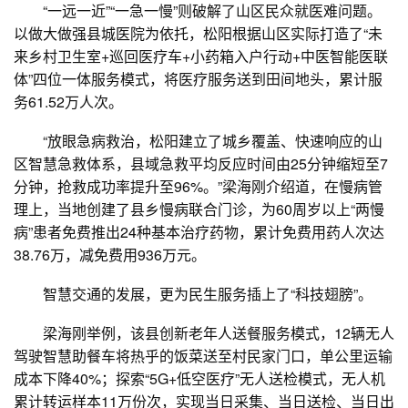
“一远一近”“一急一慢”则破解了山区民众就医难问题。
以做大做强县城医院为依托，松阳根据山区实际打造了“未
来乡村卫生室+巡回医疗车+小药箱入户行动+中医智能医联
体”四位一体服务模式，将医疗服务送到田间地头，累计服
务61.52万人次。
“放眼急病救治，松阳建立了城乡覆盖、快速响应的山
区智慧急救体系，县域急救平均反应时间由25分钟缩短至7
分钟，抢救成功率提升至96%。”梁海刚介绍道，在慢病管
理上，当地创建了县乡慢病联合门诊，为60周岁以上“两慢
病”患者免费推出24种基本治疗药物，累计免费用药人次达
38.76万，减免费用936万元。
智慧交通的发展，更为民生服务插上了“科技翅膀”。
梁海刚举例，该县创新老年人送餐服务模式，12辆无人
驾驶智慧助餐车将热乎的饭菜送至村民家门口，单公里运输
成本下降40%；探索“5G+低空医疗”无人送检模式，无人机
累计转运样本11万份次，实现当日采集、当日送检、当日出