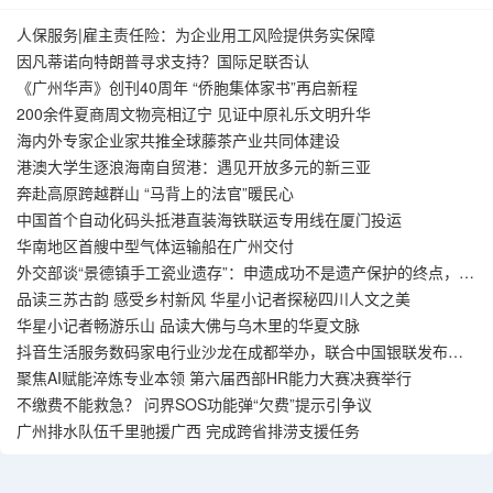
人保服务|雇主责任险：为企业用工风险提供务实保障
因凡蒂诺向特朗普寻求支持？国际足联否认
《广州华声》创刊40周年 “侨胞集体家书”再启新程
200余件夏商周文物亮相辽宁 见证中原礼乐文明升华
海内外专家企业家共推全球藤茶产业共同体建设
港澳大学生逐浪海南自贸港：遇见开放多元的新三亚
奔赴高原跨越群山 “马背上的法官”暖民心
中国首个自动化码头抵港直装海铁联运专用线在厦门投运
华南地区首艘中型气体运输船在广州交付
外交部谈“景德镇手工瓷业遗存”：申遗成功不是遗产保护的终点，而
是新起点
品读三苏古韵 感受乡村新风 华星小记者探秘四川人文之美
华星小记者畅游乐山 品读大佛与乌木里的华夏文脉
抖音生活服务数码家电行业沙龙在成都举办，联合中国银联发布国
补到店交易模式
聚焦AI赋能淬炼专业本领 第六届西部HR能力大赛决赛举行
不缴费不能救急？ 问界SOS功能弹“欠费”提示引争议
广州排水队伍千里驰援广西 完成跨省排涝支援任务