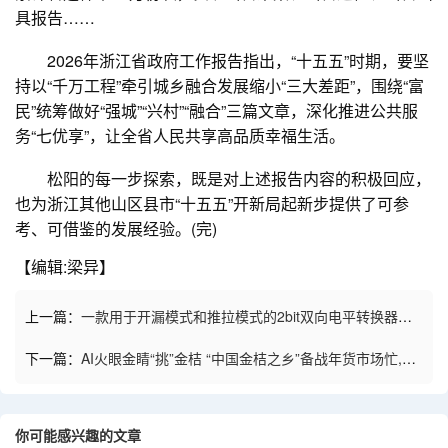
具报告……
2026年浙江省政府工作报告指出，“十五五”时期，要坚
持以“千万工程”牵引城乡融合发展缩小“三大差距”，围绕“富
民”统筹做好“强城”“兴村”“融合”三篇文章，深化推进公共服
务“七优享”，让全省人民共享高品质幸福生活。
松阳的每一步探索，既是对上述报告内容的积极回应，
也为浙江其他山区县市“十五五”开新局起新步提供了可参
考、可借鉴的发展经验。(完)
【编辑:梁异】
上一篇：
一款用于开漏模式和推拉模式的2bit双向电平转换器
MS6212D
下一篇：
AI火眼金睛“挑”金桔 “中国金桔之乡”备战年货市场忙,AI
火眼金睛“挑”金桔 “中国金桔之乡”备战年货市场忙
你可能感兴趣的文章