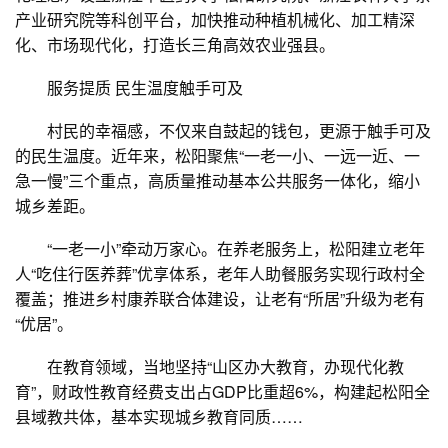
产业研究院等科创平台，加快推动种植机械化、加工精深
化、市场现代化，打造长三角高效农业强县。
服务提质 民生温度触手可及
村民的幸福感，不仅来自鼓起的钱包，更源于触手可及
的民生温度。近年来，松阳聚焦“一老一小、一远一近、一
急一慢”三个重点，高质量推动基本公共服务一体化，缩小
城乡差距。
“一老一小”牵动万家心。在养老服务上，松阳建立老年
人“吃住行医养葬”优享体系，老年人助餐服务实现行政村全
覆盖；推进乡村康养联合体建设，让老有“所居”升级为老有
“优居”。
在教育领域，当地坚持“山区办大教育，办现代化教
育”，财政性教育经费支出占GDP比重超6%，构建起松阳全
县域教共体，基本实现城乡教育同质……