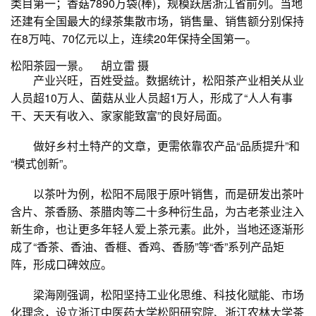
类目第一；香菇7890万袋(棒)，规模跃居浙江省前列。当地
还建有全国最大的绿茶集散市场，销售量、销售额分别保持
在8万吨、70亿元以上，连续20年保持全国第一。
松阳茶园一景。 胡立雷 摄
产业兴旺，百姓受益。数据统计，松阳茶产业相关从业
人员超10万人、菌菇从业人员超1万人，形成了“人人有事
干、天天有收入、家家能致富”的良好局面。
做好乡村土特产的文章，更需依靠农产品“品质提升”和
“模式创新”。
以茶叶为例，松阳不局限于原叶销售，而是研发出茶叶
含片、茶香肠、茶腊肉等二十多种衍生品，为古老茶业注入
新生命，也让更多年轻人爱上茶元素。此外，当地还逐渐形
成了“香茶、香油、香榧、香鸡、香肠”等“香”系列产品矩
阵，形成口碑效应。
梁海刚强调，松阳坚持工业化思维、科技化赋能、市场
化理念，设立浙江中医药大学松阳研究院、浙江农林大学茶