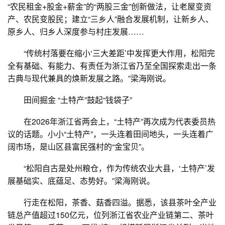
“农民租金+股金+薪金”的“两股三金”创新做法，让老屋变资
产、农民变股民；建立“三乡人”融合发展机制，让新乡人、
原乡人、归乡人深度参与村庄发展……
“传统村落要在缩小‘三大差距’中发挥更大作用，松阳完
全有基础、有能力、有责任为浙江省乃至全国探索走出一条
古典与现代兼具的焕新发展之路。”梁海刚说。
田间掘金 “土特产”鼓起“钱袋子”
在2026年浙江省两会上，“土特产”再次成为代表委员热
议的话题。小小“土特产”，一头连着田间地头，一头连着广
阔市场，是山区县富民强村的“金宝贝”。
“松阳自古是处州粮仓，作为传统农业大县，‘土特产’发
展基础实、底蕴足、态势好。”梁海刚说。
行走在松阳，茶香、菇香四溢。据悉，该县茶叶全产业
链总产值超过150亿元，位列浙江省农业产业链第二、茶叶