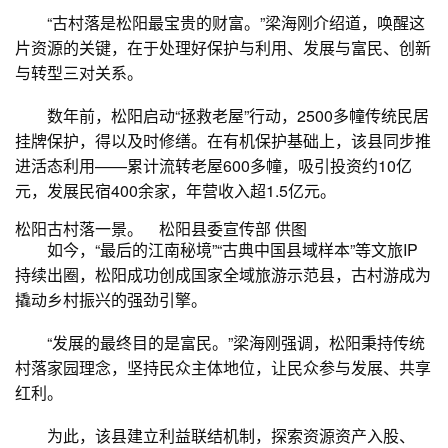
“古村落是松阳最宝贵的财富。”梁海刚介绍道，唤醒这
片资源的关键，在于处理好保护与利用、发展与富民、创新
与转型三对关系。
数年前，松阳启动“拯救老屋”行动，2500多幢传统民居
挂牌保护，得以及时修缮。在有机保护基础上，该县同步推
进活态利用——累计流转老屋600多幢，吸引投资约10亿
元，发展民宿400余家，年营收入超1.5亿元。
松阳古村落一景。 松阳县委宣传部 供图
如今，“最后的江南秘境”“古典中国县域样本”等文旅IP
持续出圈，松阳成功创成国家全域旅游示范县，古村游成为
撬动乡村振兴的强劲引擎。
“发展的最终目的是富民。”梁海刚强调，松阳秉持传统
村落家园理念，坚持民众主体地位，让民众参与发展、共享
红利。
为此，该县建立利益联结机制，探索资源资产入股、