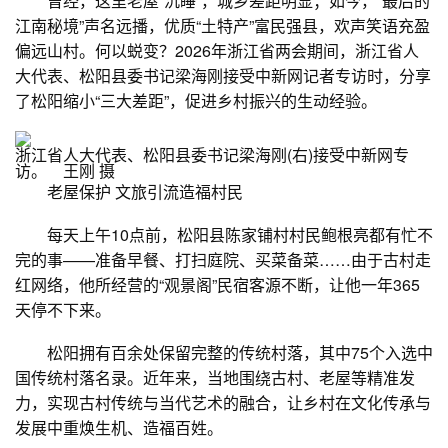
曾经，这里老屋“沉睡”，城乡差距明显；如今，“最后的
江南秘境”声名远播，优质“土特产”富民强县，欢声笑语充盈
偏远山村。何以蜕变？2026年浙江省两会期间，浙江省人
大代表、松阳县委书记梁海刚接受中新网记者专访时，分享
了松阳缩小“三大差距”，促进乡村振兴的生动经验。
浙江省人大代表、松阳县委书记梁海刚(右)接受中新网专
访。 王刚 摄
老屋保护 文旅引流造福村民
每天上午10点前，松阳县陈家铺村村民鲍根亮都有忙不
完的事——准备早餐、打扫庭院、买菜备菜……由于古村走
红网络，他所经营的“观景阁”民宿客源不断，让他一年365
天停不下来。
松阳拥有百余处保留完整的传统村落，其中75个入选中
国传统村落名录。近年来，当地围绕古村、老屋等精准发
力，实现古村传统与当代艺术的融合，让乡村在文化传承与
发展中重焕生机、造福百姓。