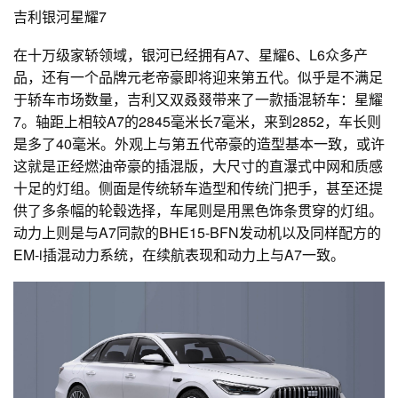
吉利银河星耀7
在十万级家轿领域，银河已经拥有A7、星耀6、L6众多产
品，还有一个品牌元老帝豪即将迎来第五代。似乎是不满足
于轿车市场数量，吉利又双叒叕带来了一款插混轿车：星耀
7。轴距上相较A7的2845毫米长7毫米，来到2852，车长则
是多了40毫米。外观上与第五代帝豪的造型基本一致，或许
这就是正经燃油帝豪的插混版，大尺寸的直瀑式中网和质感
十足的灯组。侧面是传统轿车造型和传统门把手，甚至还提
供了多条幅的轮毂选择，车尾则是用黑色饰条贯穿的灯组。
动力上则是与A7同款的BHE15-BFN发动机以及同样配方的
EM-i插混动力系统，在续航表现和动力上与A7一致。