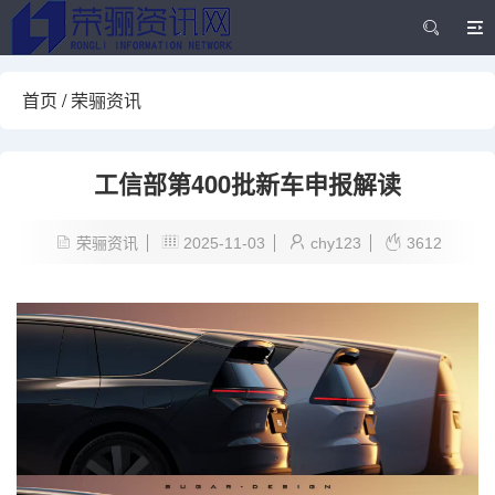
首页
/
荣骊资讯
工信部第400批新车申报解读
荣骊资讯
2025-11-03
chy123
3612