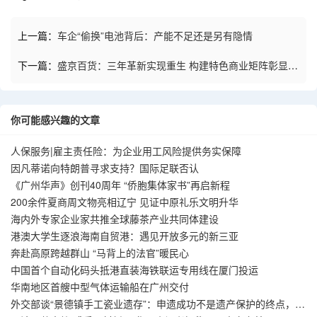
上一篇：
车企“偷换”电池背后：产能不足还是另有隐情
下一篇：
盛京百货：三年革新实现重生 构建特色商业矩阵彰显国
企担当
你可能感兴趣的文章
人保服务|雇主责任险：为企业用工风险提供务实保障
因凡蒂诺向特朗普寻求支持？国际足联否认
《广州华声》创刊40周年 “侨胞集体家书”再启新程
200余件夏商周文物亮相辽宁 见证中原礼乐文明升华
海内外专家企业家共推全球藤茶产业共同体建设
港澳大学生逐浪海南自贸港：遇见开放多元的新三亚
奔赴高原跨越群山 “马背上的法官”暖民心
中国首个自动化码头抵港直装海铁联运专用线在厦门投运
华南地区首艘中型气体运输船在广州交付
外交部谈“景德镇手工瓷业遗存”：申遗成功不是遗产保护的终点，而