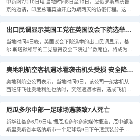
人选，并指出，当前的对话主要集中在总统的年龄和能力
中新网7月10日电 当地时间8日至10日，应俄罗斯总统普
其盟国“大为恼火”
上，这对民主党在11月的选举可能造成严重的政治破坏。
京的邀请，印度总理莫迪开启为期两天的访俄行程。这是
莫迪连任后的首次出访，也是他五年来首次访俄。 眼下，
正值北约峰会在美国华盛顿召开，莫迪访俄引发多方关
出口民调显示英国工党在英国议会下院选举中
注。 据塔斯社报道，当地时间8日，普京在位于新奥加廖
沃的总统官邸接待了莫迪。 当晚，普京在官邸与莫迪举行
当地时间4日晚，英国议会下院选举的出口民调显示，基
胜出
非正式会谈。俄总统新闻秘书佩斯科夫随后表示，“普京总
尔·斯塔默领导的工党赢得议会下院过半数席位，将成为英
统与莫迪进行了约3个小时的非正式会谈，这是一次内容
国执政党。 出口民调显示，工党将获得议会下院650个席
非常丰富的一对一会谈。” 次日，两国代表团举行正式会
位中的410席，保守党获131席，自由民主党获61席，改革
奥地利航空客机遇冰雹袭击机头受损 安全降落
谈。根据俄媒披露的内容，双方谈到了两国合作和乌克兰
英国党获13席，苏格兰民族党获10席，剩余席位由其他党
危机。 普京在会谈中表示，俄印在经贸等领域开展合作，
派及独立候选人获得。 英国全国共有650个选区，每个选
奥地利航空公司表示，当地时间9日，该公司一架客机从
维也纳
符合两国人民的利益。俄印在国际
区选出一名议员进入议会下院。按规定，一个政党若要单
西班牙飞往奥地利维也纳时，突然遭遇冰雹，造成飞机机
独执政，须在议会下院获得过半数议席，即650个议席中
头部分受损，飞行员驾驶舱玻璃损坏。 报道援引航班乘客
的至少326席。由于工党将赢得议会下院过半数席位，能
的话称，事发时在机舱内能听到冰雹敲打飞机机身的声
厄瓜多尔中部一足球场遇袭致7人死亡
够单独执政，该党领袖斯塔默将受英国国王邀请组阁执
音。奥地利航空公司表示，飞机最终安全降落在维也纳的
政。 英国议会下院选举投票当地时间4日7时开始，22时结
机场，没有乘客受伤，该公司正在对飞机受损情况进行检
新华社基多6月9日电 据厄瓜多尔多家媒体报道，厄中部洛
束。目前选票统计仍
查。
斯里奥斯省本塔纳斯市一个足球场9日下午遭武装分子袭
击，已致7人死亡。 报道称，多名武装分子在本塔纳斯市