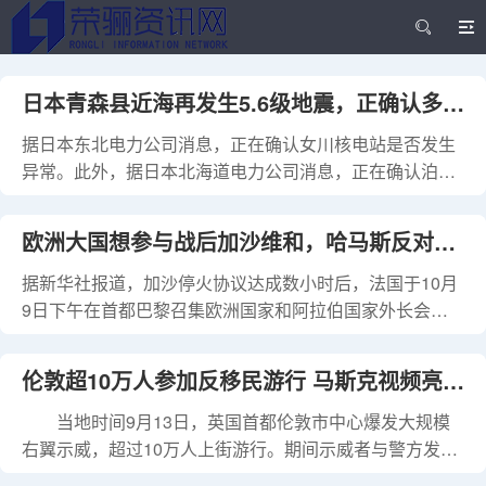
日本青森县近海再发生5.6级地震，正确认多座
据日本东北电力公司消息，正在确认女川核电站是否发生
核电站情况
异常。此外，据日本北海道电力公司消息，正在确认泊核
电站是否发生异常。 此前，日本气象厅发布消息称，当地
时间12月8日23时15分，青森县东部近海发生7.2级地震，
欧洲大国想参与战后加沙维和，哈马斯反对布
日本气象厅发布海啸预警。随后，日本气象厅将青森县附
近海域发生的地震震级修正为7.6级。
据新华社报道，加沙停火协议达成数小时后，法国于10月
莱尔加入和平委员会
9日下午在首都巴黎召集欧洲国家和阿拉伯国家外长会
议。 根据法方说法，此次会议明确各方“集体承诺”的多方
面内容，以推动落实加沙停火协议（“20点计划”）及后续
伦敦超10万人参加反移民游行 马斯克视频亮相
安排框架，侧重讨论巴以冲突结束后巴勒斯坦的领土安
全、治理和重建事宜。英、法等欧洲大国有意参与战后加
当地时间9月13日，英国首都伦敦市中心爆发大规模
呼吁英国“更换政府”
沙的维和部队。 协议显示，名为“和平委员会”的国际过渡
右翼示威，超过10万人上街游行。期间示威者与警方发生
机构将监督加沙地带战后过渡治理，美国总统特朗普将担
冲突，造成26名警察受伤，至少25人被捕。 集会期