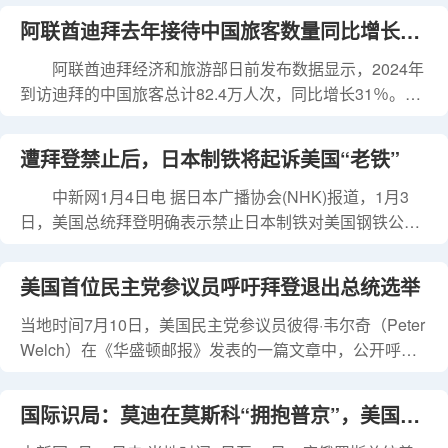
任主席，并点名英国前首相托尼·布莱尔加入。英、法、德
间，特斯拉和SpaceX的创始人、亿万富翁马斯克通过视
阿联酋迪拜去年接待中国旅客数量同比增长
寻求加入该委员会。 欧洲大国有意发挥作用 法国外长巴罗
频连线意外现身，呼吁“更换英国政府。” 伦敦警察厅
会后表示：“我们讨论了我们打算做出贡献的主要领域：安
表示，这场游行吸引了约11万至15万人参加，远远超出预
阿联酋迪拜经济和旅游部日前发布数据显示，2024年
31%
全、治理、重建和人道主义援
期。另有约5000人参加“抵制种族主义”的反示威抗议活
到访迪拜的中国旅客总计82.4万人次，同比增长31％。根
动。冲突发生时，警方正试图将两方人马分隔开来。
据最新数据，去年到访迪拜旅客总数达1872万人次，同比
警方表示，在阻止示威者时遭遇“不可接受的暴力”，有警
增长9％，创历史新高。 这是2月16日在阿联酋迪拜拍
遭拜登禁止后，日本制铁将起诉美国“老铁”
员被拳脚相向，还被投掷瓶子、信号弹和其他物品。“26名
摄的地标性建筑帆船酒店。记者 温新年 摄 为推动
警员受伤，其中4人伤势严重，牙齿断裂、鼻梁可能骨
旅游业发展，迪拜经济和旅游部在全球60多个国家进行有
中新网1月4日电 据日本广播协会(NHK)报道，1月3
折、脑震荡、腰
针对性的推广，与3000多家国际合作伙伴合作推出多样化
日，美国总统拜登明确表示禁止日本制铁对美国钢铁公司
的旅游产品。针对中国游客，迪拜相关部门积极推广便利
的收购，据相关人士透露，日本制铁已决定起诉美国政
支付服务、提升中文导览水平，并在中国春节期间推出“灯
府。 据报道，日本制铁在2023年12月与美国主要钢
美国首位民主党参议员呼吁拜登退出总统选举
光秀”、派送红包等庆祝活动，提升中国游客的旅行体验。
铁制造商美国钢铁公司达成收购协议，之后，美国政府所
数据显示，近年来迪拜旅游相关设施开发有力
属的对美外国投资委员会(CFIUS)一直在审查与国家安全
当地时间7月10日，美国民主党参议员彼得·韦尔奇（Peter
相关的风险，但未能达成一致意见。 图片来源：日本广播
Welch）在《华盛顿邮报》发表的一篇文章中，公开呼吁
协会(NHK)报道截图 1月3日，拜登以国家安全为由，
总统拜登退出总统竞选，成为第一位呼吁拜登退选的民主
明确表示禁止收购计划，这是首次由总统命令阻止日本企
党参议员，也是第十位呼吁其退选的民主党国会议员。 韦
国际识局：莫迪在莫斯科“拥抱普京”，美国及
业收购美国企业。 对此，日本制铁和美国钢铁公司发
尔奇称，他认为拜登需要重新评估自己是不是最佳的竞选
表联合声明称：“这一决定是出于拜登的政治考量，明显违