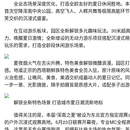
全业态场景深度优化，打造全龄友好的夏日休闲胜地。本届
首次空降浑南中央公园，高空飞人、人鳄共舞等极限高能环节
笑交织的沉浸式盛宴。
在互动游乐板块，园区全新解锁多元趣味玩法。30米超高
力、唤醒夏日激情；全新增设的无动力游乐项目搭配沉浸式萌
玩乐的需求，打造全龄段休闲游乐场景。
夏夜烟火气在舌尖升腾，特色美食解锁微醺浪漫。园区打造
感。地道正宗的西塔朝鲜族特色美食全员入驻，原汁原味的风
火治愈感，让晚风、美食、美酒交织成最动人的夏日记忆。同
一步一景、光影旖旎，随手拍摄皆是质感大片，适配亲子出游
解锁全新特色场景 打造城市夏日潮流新地标
值得关注的是，本届“浑南之夏”被设为东北官方指定观赛
的户外沉浸式观赛高地。5月23日联赛开幕夜，专业MC全
场。这里虽无专业赛场跑道，却拥有比肩主场的热血氛围；虽