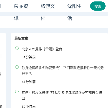
时
荣骊资
旅游文
沈阳生
搜索
讯
化
活
最新文章

北京人艺复排《雷雨》登台
31分钟前

你身边藏着多少陶瓷天线？ 它们默默连接着你一天的无
热
线生活
41分钟前

党建引领片区联建 “村 BA” 奏响沈北财落乡村振兴奋进
曲
整
20小时前