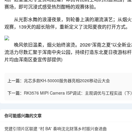
赛场，即可沉浸式感受热烈酣畅的观赛体验。
从光影水舞的浪漫夜景，到轮番上演的潮流演艺；从烟火氤
观赛，139天的超长陪伴，重新定义了沈阳夏夜的打开方式。
晚风依旧温柔，烟火始终滚烫。2026“浑南之夏”以全新
流活力尽数汇聚于浑南中央公园，持续打造东北夏日夜游标杆
片均由浑南区委宣传部提供)
上一篇：
兆芯多款KH-50000服务器亮相2026移动云大会
下一篇：
RK3576 MIPI Camera ISP调试：主观调优与工程实战（下
你可能感兴趣的文章
党建引领片区联建 “村 BA” 奏响沈北财落乡村振兴奋进曲