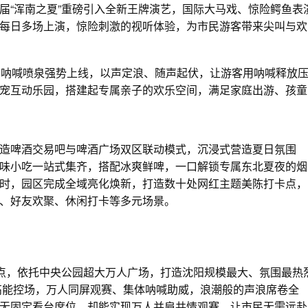
“浑南之夏”重磅引入全新王牌演艺，国际大马戏、惊险鳄鱼表
每日多场上演，惊险刺激的视听体验，为市民游客带来尖叫与欢
呐喊喷泉强势上线，以声定浪、随声起伏，让游客用呐喊释放
宠互动乐园，搭建起专属亲子的欢乐空间，满足家庭出游、孩童
啤酒交易吧与啤酒广场双区联动模式，沉浸式营造夏日氛围
味小吃一站式集齐，搭配冰爽鲜啤，一口解锁专属东北夏夜的烟
时，园区完成全域亮化焕新，打造数十处网红主题美陈打卡点，
、好友欢聚、休闲打卡等多元场景。
点，依托中央公园超大万人广场，打造沈阳规模最大、氛围最热
程高能控场，万人同屏观赛、集体呐喊助威，浪潮般的声浪席卷全
无固定看台席位，却能实现万人并肩共情观赛，让市民无需远赴