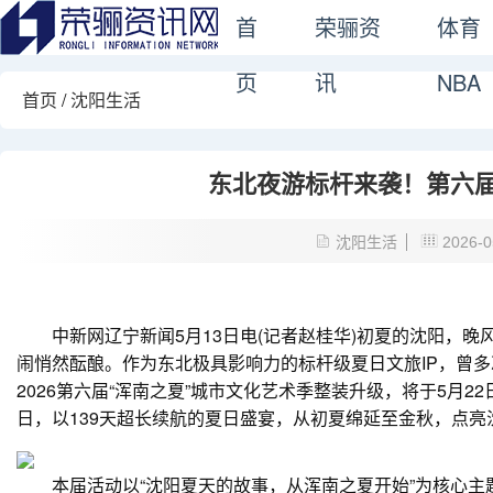
首
荣骊资
体育
页
讯
NBA
首页
/
沈阳生活
东北夜游标杆来袭！第六届
沈阳生活
2026-0
中新网辽宁新闻5月13日电(记者赵桂华)初夏的沈阳，晚
闹悄然酝酿。作为东北极具影响力的标杆级夏日文旅IP，曾多
2026第六届“浑南之夏”城市文化艺术季整装升级，将于5月2
日，以139天超长续航的夏日盛宴，从初夏绵延至金秋，点
本届活动以“沈阳夏天的故事，从浑南之夏开始”为核心主