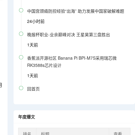

中国宫颈癌防控经验“出海” 助力发展中国家破解难题
24小时前

晚报杯职业-业余巅峰对决 王星昊第三盘胜出
1天前

香蕉派开源社区 Banana Pi BPI-M7S采用瑞芯微
RK3588s芯片设计
1天前
月

回首页
的
年度爆文
排名
标题
查看