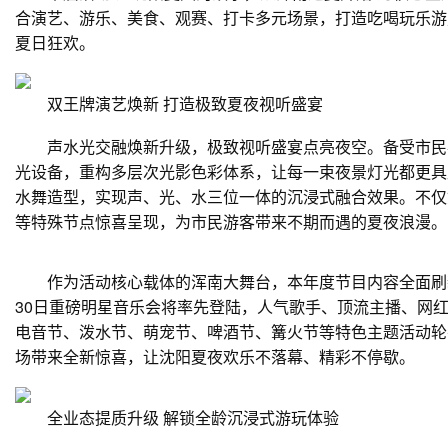
合演艺、游乐、美食、观赛、打卡多元场景，打造吃喝玩乐游
夏日狂欢。
双王牌演艺焕新 打造极致夏夜视听盛宴
声水光交融焕新升级，极致视听盛宴点亮夜空。备受市民喜
光设备，重构多层次光影色彩体系，让每一束夜景灯光都更具
水舞造型，实现声、光、水三位一体的沉浸式融合效果。不仅
等特殊节点惊喜呈现，为市民游客带来不期而遇的夏夜浪漫。
作为活动核心载体的浑南大舞台，本年度节目内容全面刷新
30日重磅明星音乐会将率先登陆，人气歌手、顶流主播、网
电音节、泼水节、萌宠节、啤酒节、篝火节等特色主题活动轮
场带来全新惊喜，让沈阳夏夜欢乐不落幕、精彩不停歇。
全业态提质升级 解锁全龄沉浸式游玩体验