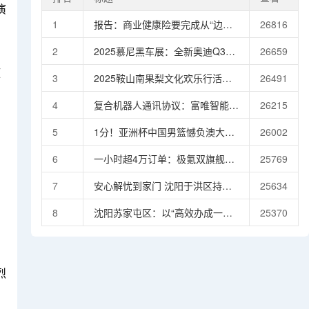
演
1
报告：商业健康险要完成从“边缘
26816
补充者”到“生态协同者”的转变，
2
2025慕尼黑车展：全新奥迪Q3
26659
需聚焦三大方向
Sportback首发亮相 引入插混车型
压
3
2025鞍山南果梨文化欢乐行活动
26491
启幕激活秋季文体旅市场活力
4
复合机器人通讯协议：富唯智能的
26215
技术突破与行业引领
5
1分！亚洲杯中国男篮憾负澳大利
26002
亚1分！亚洲杯中国男篮憾负澳大
6
一小时超4万订单：极氪双旗舰打
25769
利亚
破中国豪车“曲高和寡”困局
7
安心解忧到家门 沈阳于洪区持续
25634
破解办证难题惠及千户居民
8
沈阳苏家屯区：以“高效办成一件
25370
事”点亮政务服务现代化新路径
烈