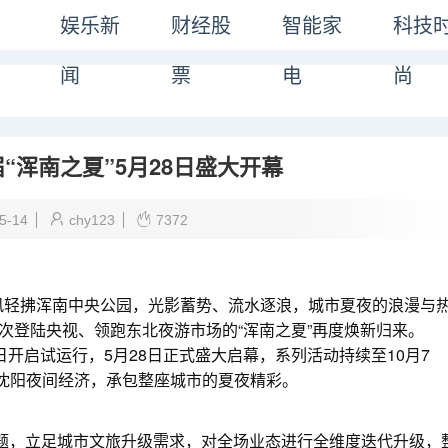
娱乐新
财经股
智能家
科技
闻
票
电
尚
“浑南之夏”5月28日盛大开幕
5-14
chy123
7372
风轻拂浑南中央公园，光影蓄势、流水逐浪，城市夏夜的浪漫与
次登陆央视、领跑东北夜游市场的“浑南之夏”再度焕新归来。
2日开启试运行，5月28日正式盛大启幕，系列活动持续至10月7
亮沈阳夜间经济，承包整座城市的夏夜精彩。
题，立足城市文旅升级需求，对全场业态进行全维度迭代升级，