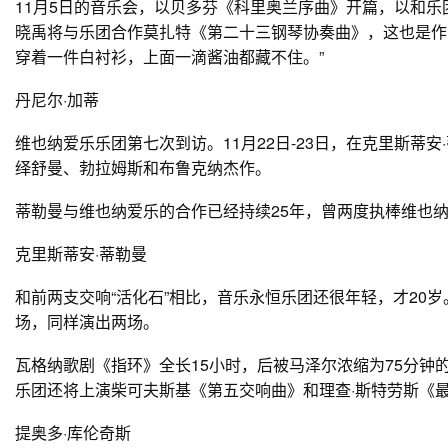
11月5日的音乐会，以贝多芬《科里奥兰序曲》开篇，以和乐
晓禹将与乐团合作莫扎特《第二十三钢琴协奏曲》，这也是作
穿着一件白衬衫，上面一滴酱油都藏不住。”
丹尼尔·加蒂
维也纳爱乐乐团第七次到访。11月22日-23日，在克里斯蒂
绎舒曼、勃拉姆斯和布鲁克纳杰作。
蒂勒曼与维也纳爱乐的合作已经持续25年，曾两度执棒维也纳
克里斯蒂安·蒂勒曼
和前两支交响“活化石”相比，音乐永恒乐团还很年轻，才20岁。1
场，同样演出两场。
瓦格纳歌剧《指环》全长15小时，后被马泽尔浓缩为75分钟
乐团还将上演柴可夫斯基《第五交响曲》和理查·斯特劳斯《
提奥多·库伦奇斯