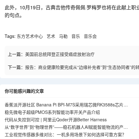
此外，10月19日，古典吉他传奇佩佩·罗梅罗也将在此献上
的句点。
Tags:
东方艺术中心
艺术
马勒
音乐
音乐会
上一篇：
美国前总统拜登正接受癌症放射治疗
下一篇：
报告：商业健康险要完成从“边缘补充者”到“生态协同者”的
你可能感兴趣的文章
香蕉派开源社区 Banana Pi BPI-M7S采用瑞芯微RK3588s芯片设
计
稳先微电子超级PMOS系列智能功率开关产品介绍
代码从失控到可控 | 阿里云Qoder开源Better Harness
从“数字世界”到“物理世界”——稳石机器人AI赋能智能物流的产业
实践
工业视觉传感器多维对比：一机多用场景下如何选择可靠方案？