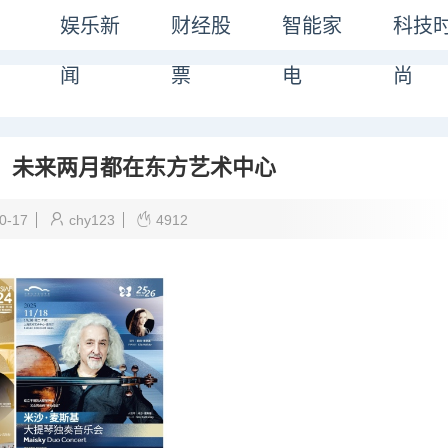
娱乐新
财经股
智能家
科技
闻
票
电
尚
，未来两月都在东方艺术中心
0-17
chy123
4912