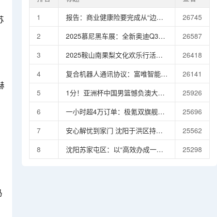
1
报告：商业健康险要完成从“边缘
26745
苏
补充者”到“生态协同者”的转变，
2
2025慕尼黑车展：全新奥迪Q3
26587
需聚焦三大方向
Sportback首发亮相 引入插混车型
3
2025鞍山南果梨文化欢乐行活动
26418
启幕激活秋季文体旅市场活力
4
复合机器人通讯协议：富唯智能的
26141
技术突破与行业引领
赫
5
1分！亚洲杯中国男篮憾负澳大利
25926
亚1分！亚洲杯中国男篮憾负澳大
6
一小时超4万订单：极氪双旗舰打
25696
利亚
破中国豪车“曲高和寡”困局
7
安心解忧到家门 沈阳于洪区持续
25562
破解办证难题惠及千户居民
8
沈阳苏家屯区：以“高效办成一件
25298
事”点亮政务服务现代化新路径
马