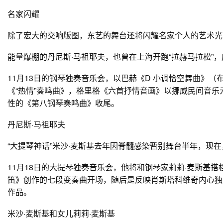
名家闪耀
除了宏大的交响版图，东艺的舞台还将闪耀名家个人的艺术光
能量爆棚的丹尼斯·马祖耶夫，也曾在上海开跑“拉赫马拉松”
11月13日的钢琴独奏音乐会，以巴赫《D 小调恰空舞曲》
《“热情”奏鸣曲》，格里格《六首抒情音画》以挪威民间音乐
性的《第八钢琴奏鸣曲》收尾。
丹尼斯·马祖耶夫
“大提琴神话”米沙·麦斯基去年因脊髓感染暂别舞台半年，现
11月18日的大提琴独奏音乐会，他将和钢琴家莉莉·麦斯基
笛》创作的七段变奏曲开场，随后是反映肖斯塔科维奇内心独
作品。​
米沙·麦斯基和女儿莉莉·麦斯基