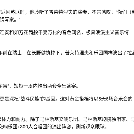
年返回苏联时，他聆听了普莱特涅夫的演奏，不禁感叹：“你们（
钢琴家。”
连奏和如万花筒般千变万化的音色闻名，极具浪漫主义音乐情
两年前在瑞士，在长野健执棒下，普莱特涅夫和乐团同样演出了拉
马勒宇宙”，短短一周内推出两套全集盛宴。
是深植“战斗民族”的基因。这对黄金搭档将以5天6场音乐会的
考验体力和耐力。除了马林斯基交响乐团、马林斯基剧院独唱家、
交响乐团+300人合唱团的演出阵容，刷新观众眼球。