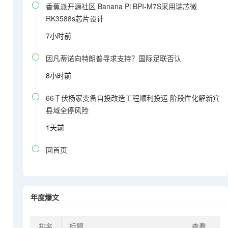

香蕉派开源社区 Banana Pi BPI-M7S采用瑞芯微
RK3588s芯片设计
7小时前

因凡蒂诺向特朗普寻求支持？国际足联否认
8小时前

66千伏杨家变备自投改造工程顺利投运 阶段性化解新宾
县域全停风险
1天前

回首页
年度爆文
排名
标题
查看