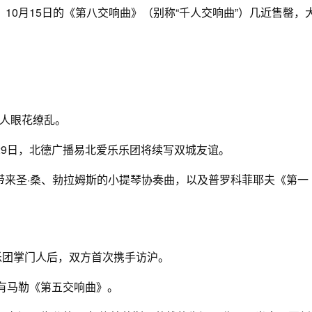
10月15日的《第八交响曲》（别称“千人交响曲”）几近售罄，
人眼花缭乱。
-29日，北德广播易北爱乐乐团将续写双城友谊。
带来圣·桑、勃拉姆斯的小提琴协奏曲，以及普罗科菲耶夫《第一
乐团掌门人后，双方首次携手访沪。
有马勒《第五交响曲》。