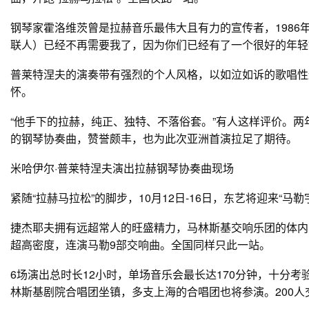
钢琴家霍洛维茨曾是拉赫音乐最伟大且有力的宣传者，1986
联人）已经不再需要我了，因为你们已经有了一个很好的年轻
普莱特涅夫的演奏带有强烈的个人风格，以如泣如诉的歌唱性
怀。
“他手下的拉赫，纯正、独特、不落俗套。”有人这样评价。
的钢琴协奏曲，赞誉颇丰，也为此次亚洲首演拉足了期待。
米哈伊尔·普莱特涅夫演出拉赫钢琴协奏曲现场
紧随“拉赫马拉松”的脚步，10月12日-16日，东艺将迎来“
捷杰耶夫拥有远超常人的旺盛精力，马林斯基交响乐团的体内更
超高密度，连演马勒9部交响曲。全国同样只此一站。
6场演出总时长12小时，单场音乐会最长达170分钟，十分
林斯基剧院合唱团坐镇，多支上海的合唱团也将参演。200人