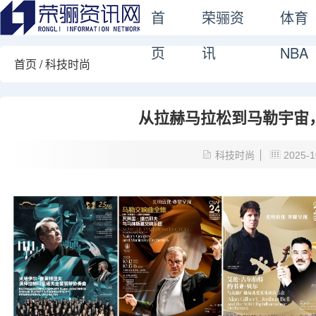
首
荣骊资
体育
页
讯
NBA
首页
/
科技时尚
从拉赫马拉松到马勒宇宙
科技时尚
2025-1