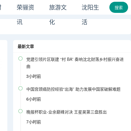
时
荣骊资
旅游文
沈阳生
搜索
讯
化
活
最新文章

党建引领片区联建 “村 BA” 奏响沈北财落乡村振兴奋进
曲
3小时前

中国宫颈癌防控经验“出海” 助力发展中国家破解难题
6小时前

晚报杯职业-业余巅峰对决 王星昊第三盘胜出
7小时前