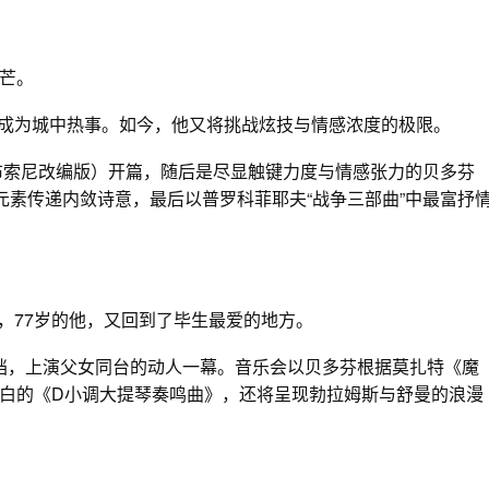
芒。
，成为城中热事。如今，他又将挑战炫技与情感浓度的极限。
（布索尼改编版）开篇，随后是尽显触键力度与情感张力的贝多芬
元素传递内敛诗意，最后以普罗科菲耶夫“战争三部曲”中最富抒
在，77岁的他，又回到了毕生最爱的地方。
搭档，上演父女同台的动人一幕。音乐会以贝多芬根据莫扎特《魔
白的《D小调大提琴奏鸣曲》，还将呈现勃拉姆斯与舒曼的浪漫