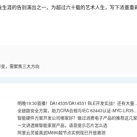
职业生涯的告别演出之一，为超过六十载的艺术人生，写下浓墨重
转变，需聚焦三大方向
明晚19:30首播！DA14535/DA14531 BLE开发实战！还有大量
发板周边等你来拿！
全链路安全方案，助力CRA合规与IEC 62443认证-MYC-LR357
核心板
智能硬件方案开发公司哪家好？做过消费电子产品的推荐这几
一文讲透做智能家居产品，语音提示芯片怎么选
阿里云灵骏真武M890超节点实例现已开放邀测