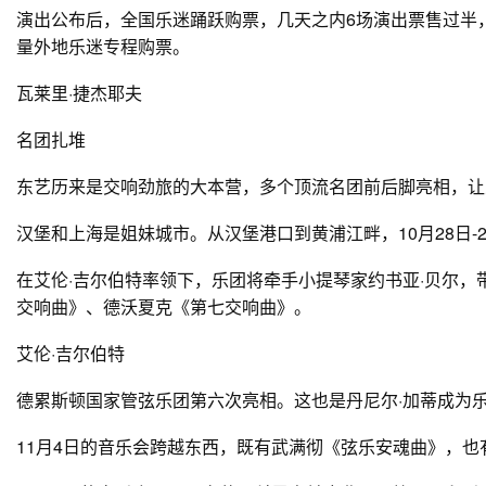
演出公布后，全国乐迷踊跃购票，几天之内6场演出票售过半，
量外地乐迷专程购票。
瓦莱里·捷杰耶夫
名团扎堆
东艺历来是交响劲旅的大本营，多个顶流名团前后脚亮相，让
汉堡和上海是姐妹城市。从汉堡港口到黄浦江畔，10月28日
在艾伦·吉尔伯特率领下，乐团将牵手小提琴家约书亚·贝尔，
交响曲》、德沃夏克《第七交响曲》。
艾伦·吉尔伯特
德累斯顿国家管弦乐团第六次亮相。这也是丹尼尔·加蒂成为
11月4日的音乐会跨越东西，既有武满彻《弦乐安魂曲》，也