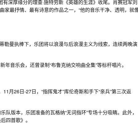
团有深厚缘分的理查·施特劳斯《英雄的生涯》收尾。肖赛冠军刘
曲家最抒情、最有诗意的作品之一，“他的音乐干净、透明，就
安·蒂勒曼执棒下，乐团将以浪漫与后浪漫主义为线索，连续两晚演
新年音乐会，还曾录制“布鲁克纳交响曲全集”等标杆唱片。
1月26日-27日，“指挥鬼才”库伦奇斯和手下“亲兵”第三次返
的乐队版本，乐团准备的瓦格纳“无词指环”专场十分吸睛。此外，
最后四首歌》。