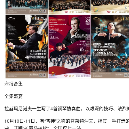
海报合集
全集盛宴
拉赫玛尼诺夫一生写了4首钢琴协奏曲，以艰深的技巧、浓烈
10月10日-11日，有“普神”之称的普莱特涅夫，携其一手打
曲，开跑“拉赫马拉松”。全国仅此一站。