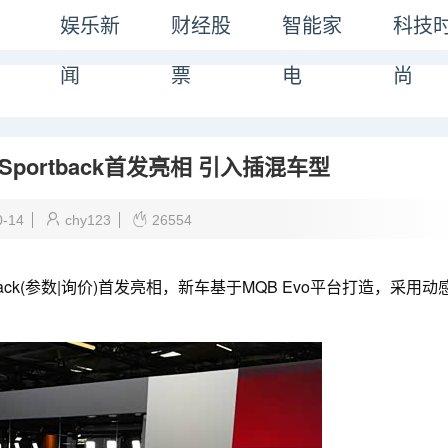
娱乐新
财经股
智能家
科技
闻
票
电
尚
Sportback首发亮相 引入插混车型
0-14
chy123
26554
tback(参数|询价)首发亮相，新车基于MQB Evo平台打造，采用动