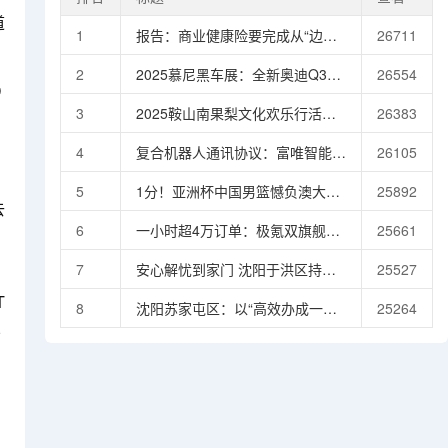
道
1
报告：商业健康险要完成从“边缘
26711
补充者”到“生态协同者”的转变，
2
2025慕尼黑车展：全新奥迪Q3
26554
需聚焦三大方向
D
Sportback首发亮相 引入插混车型
3
2025鞍山南果梨文化欢乐行活动
26383
启幕激活秋季文体旅市场活力
4
复合机器人通讯协议：富唯智能的
26105
技术突破与行业引领
5
1分！亚洲杯中国男篮憾负澳大利
25892
去
亚1分！亚洲杯中国男篮憾负澳大
6
一小时超4万订单：极氪双旗舰打
25661
利亚
破中国豪车“曲高和寡”困局
7
安心解忧到家门 沈阳于洪区持续
25527
破解办证难题惠及千户居民
T
8
沈阳苏家屯区：以“高效办成一件
25264
从
事”点亮政务服务现代化新路径