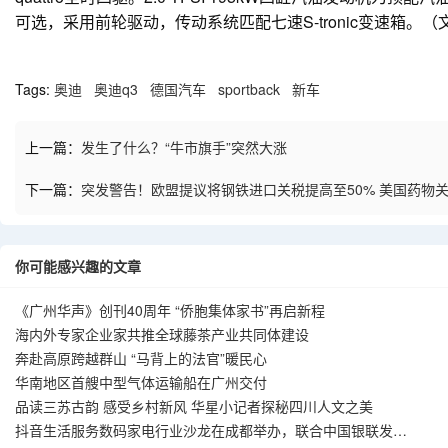
可选，采用前轮驱动，传动系统匹配七速S-tronic变速箱。（文
Tags:
奥迪
奥迪q3
德国汽车
sportback
新车
上一篇：
发生了什么？“牛市旗手”突然大涨
下一篇：
突发警告！欧盟提议将钢铁进口关税提高至50% 美国药物关
你可能感兴趣的文章
《广州华声》创刊40周年 “侨胞集体家书”再启新程
海内外专家企业家共推全球藤茶产业共同体建设
奔赴高原跨越群山 “马背上的法官”暖民心
华南地区首艘中型气体运输船在广州交付
品读三苏古韵 感受乡村新风 华星小记者探秘四川人文之美
抖音生活服务数码家电行业沙龙在成都举办，联合中国银联发布