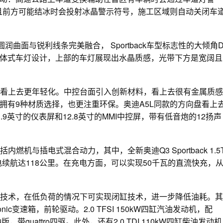
ph）且前方可能结冰时会投射冰晶警示符号，施工区域则自动关闭车
曲面与锐利线条完美融合， Sportback车型标志性的大倾角
体式车灯设计，上部的车灯展现出水晶质感，光带下方是宽阔且
基因，还看上去更年轻化。中控台面引入创新材料，看上去很有金属质感
拥有9种材质选择，也更注重环保。奥迪A5L同款的方向盘看上
英寸的仪表屏和12.8英寸的MMI中控屏，带有低音炮的12扬声
括内燃机与插电式混合动力，其中，全新奥迪Q3 Sportback 1.5
P纯电续航达118公里。在充电方面，可以实现50千瓦的直流快充，
入了轻混技术，在低负荷的情况下可实现闭缸技术，进一步降低油耗。其
onic变速箱，前轮驱动。2.0 TFSI 150kW四缸汽油发动机，配
油版，带quattro四驱。此外，还有2.0 TDI 110kW四缸柴油发动机