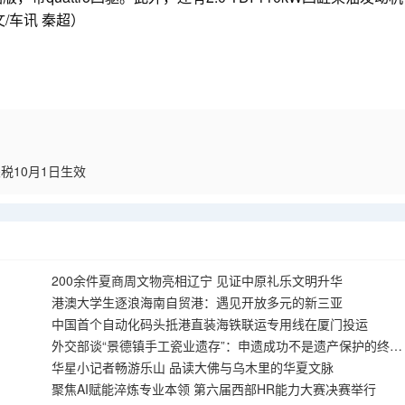
/车讯 秦超）
税10月1日生效
200余件夏商周文物亮相辽宁 见证中原礼乐文明升华
港澳大学生逐浪海南自贸港：遇见开放多元的新三亚
中国首个自动化码头抵港直装海铁联运专用线在厦门投运
外交部谈“景德镇手工瓷业遗存”：申遗成功不是遗产保护的终
点，而是新起点
华星小记者畅游乐山 品读大佛与乌木里的华夏文脉
聚焦AI赋能淬炼专业本领 第六届西部HR能力大赛决赛举行