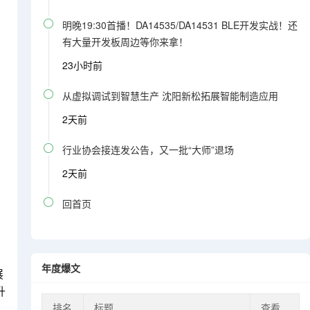

明晚19:30首播！DA14535/DA14531 BLE开发实战！还
有大量开发板周边等你来拿！
23小时前

从虚拟调试到智慧生产 沈阳新松拓展智能制造应用
2天前

行业协会接连发公告，又一批“大师”退场
2天前

回首页
年度爆文
展
升
排名
标题
查看