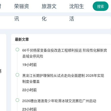
时
荣骊资
旅游文
沈阳生
搜索
讯
化
活
最新文章

66千伏杨家变备自投改造工程顺利投运 阶段性化解新宾
县域全停风险
19小时前
感

黑龙江长期护理保险从试点走向全面建制 2028年实现
制度全覆盖
22小时前

2026穗台港澳青少年轮滑冰球交流赛在广州启动
23小时前