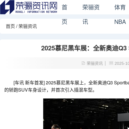
首
荣骊资
体育
页
讯
NBA
首页
/
荣骊资讯
2025慕尼黑车展：全新奥迪Q3 
荣骊资讯
2025-1
[车讯
新车首发
] 2025慕尼黑车展上，全新奥迪Q3 Spor
的轿跑SUV车身设计，并首次引入插混车型。