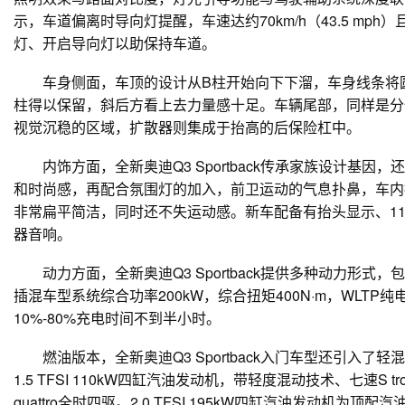
示，车道偏离时导向灯提醒，车速达约70km/h（43.5 m
灯、开启导向灯以助保持车道。
车身侧面，车顶的设计从B柱开始向下下溜，车身线条将圆润
柱得以保留，斜后方看上去力量感十足。车辆尾部，同样是分
视觉沉稳的区域，扩散器则集成于抬高的后保险杠中。
内饰方面，全新奥迪Q3 Sportback传承家族设计
和时尚感，再配合氛围灯的加入，前卫运动的气息扑鼻，车内
非常扁平简洁，同时还不失运动感。新车配备有抬头显示、11.9
器音响。
动力方面，全新奥迪Q3 Sportback提供多种动力形式，包
插混车型系统综合功率200kW，综合扭矩400N·m，WLT
10%-80%充电时间不到半小时。
燃油版本，全新奥迪Q3 Sportback入门车型还引
1.5 TFSI 110kW四缸汽油发动机，带轻度混动技术、七速S tr
quattro全时四驱。2.0 TFSI 195kW四缸汽油发动机为顶配汽