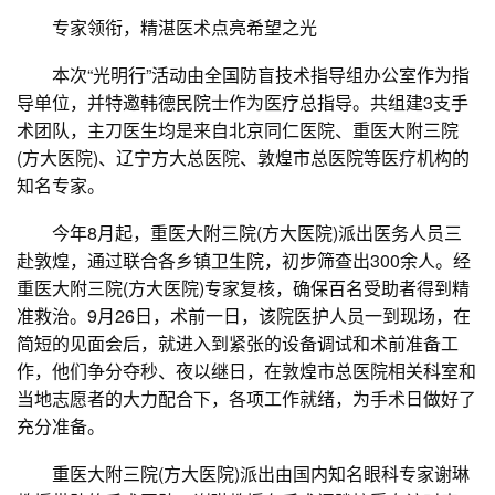
专家领衔，精湛医术点亮希望之光
本次“光明行”活动由全国防盲技术指导组办公室作为指
导单位，并特邀韩德民院士作为医疗总指导。共组建3支手
术团队，主刀医生均是来自北京同仁医院、重医大附三院
(方大医院)、辽宁方大总医院、敦煌市总医院等医疗机构的
知名专家。
今年8月起，重医大附三院(方大医院)派出医务人员三
赴敦煌，通过联合各乡镇卫生院，初步筛查出300余人。经
重医大附三院(方大医院)专家复核，确保百名受助者得到精
准救治。9月26日，术前一日，该院医护人员一到现场，在
简短的见面会后，就进入到紧张的设备调试和术前准备工
作，他们争分夺秒、夜以继日，在敦煌市总医院相关科室和
当地志愿者的大力配合下，各项工作就绪，为手术日做好了
充分准备。
重医大附三院(方大医院)派出由国内知名眼科专家谢琳