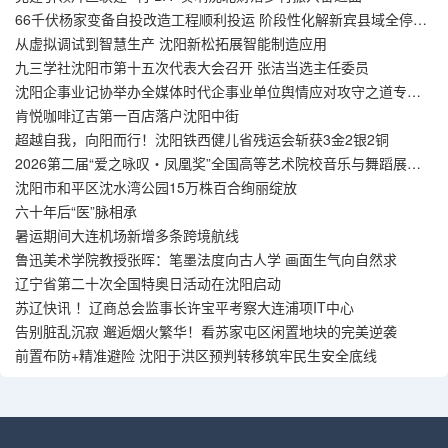
66千伏杨家变备自投改造工程顺利投运 阶段性化解新宾县域全停风
险
从虚拟调试到智慧生产 沈阳新松拓展智能制造应用
九三学社沈阳市第十五次代表大会召开 张洁当选主任委员
沈阳企事业记协举办全媒体时代企事业单位舆情应对攻守之道专题
讲座
肯悦咖啡辽吉第一百店落户沈阳中街
超越自我，向阳而行！沈阳铁西健儿省残运会斩获3金2银2铜
2026第二届“爱之咏叹・凤凰奖”全国高等艺术院校音乐与舞蹈展演
季在沈阳圆满落幕
沈阳市和平区沈水湾公园15万株百合绚丽绽放
六十年后“医”脉相承
暑运期间大连机场新增多条跨境航线
鲁迅美术学院教授张晖：笔墨法度向古人学 画面生气向自然求
辽宁省第二十次全国特奥日活动在沈阳启动
苏辽快讯 ！辽商总会监事长许宝平考察大连浦项IT中心
告别脏乱沉寂 邂逅烟火繁华！看苏家屯区闲置地块的完美逆袭
前置布防+精准避险 沈阳于洪区预判转移筑牢民生安全底线