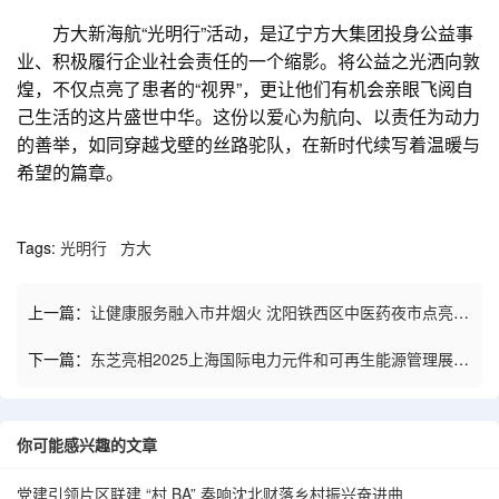
方大新海航“光明行”活动，是辽宁方大集团投身公益事
业、积极履行企业社会责任的一个缩影。将公益之光洒向敦
煌，不仅点亮了患者的“视界”，更让他们有机会亲眼飞阅自
己生活的这片盛世中华。这份以爱心为航向、以责任为动力
的善举，如同穿越戈壁的丝路驼队，在新时代续写着温暖与
希望的篇章。
Tags:
光明行
方大
上一篇：
让健康服务融入市井烟火 沈阳铁西区中医药夜市点亮民
生温度
下一篇：
东芝亮相2025上海国际电力元件和可再生能源管理展览
会
你可能感兴趣的文章
党建引领片区联建 “村 BA” 奏响沈北财落乡村振兴奋进曲