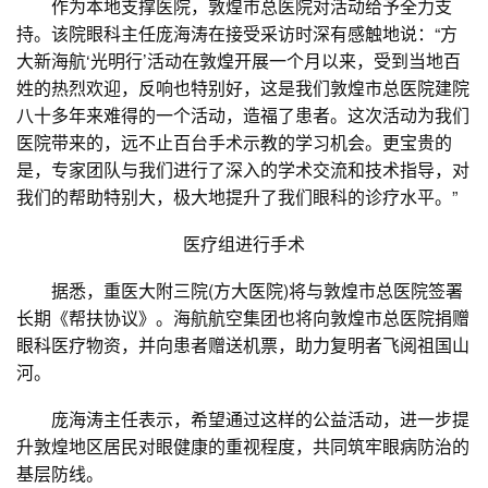
作为本地支撑医院，敦煌市总医院对活动给予全力支
持。该院眼科主任庞海涛在接受采访时深有感触地说：“方
大新海航‘光明行’活动在敦煌开展一个月以来，受到当地百
姓的热烈欢迎，反响也特别好，这是我们敦煌市总医院建院
八十多年来难得的一个活动，造福了患者。这次活动为我们
医院带来的，远不止百台手术示教的学习机会。更宝贵的
是，专家团队与我们进行了深入的学术交流和技术指导，对
我们的帮助特别大，极大地提升了我们眼科的诊疗水平。”
医疗组进行手术
据悉，重医大附三院(方大医院)将与敦煌市总医院签署
长期《帮扶协议》。海航航空集团也将向敦煌市总医院捐赠
眼科医疗物资，并向患者赠送机票，助力复明者飞阅祖国山
河。
庞海涛主任表示，希望通过这样的公益活动，进一步提
升敦煌地区居民对眼健康的重视程度，共同筑牢眼病防治的
基层防线。