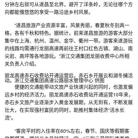
分钟左右就可从遂昌至北界，避开了洋条岭，无论往哪个方
向都能慢悠悠的享受一路沿途乡村风景。
“遂昌旅游产业资源丰富，风景秀丽，春夏秋冬别具一
格，各有千秋和特色。据统计，前来遂昌旅游的游客大部分
集中在上海、杭州、温州、金华、衢州一带。游客来遂游玩
的线路均需通行龙丽高速再前往王村口红色古镇、湖山、南
尖岩、高坪等各地游玩。”浙江交通集团龙丽收费中心所相
关负责人介绍。
丽龙高速赤石收费站开通运营后，赤石乡开展云和湖冬捕活
动。浙江交通集团高速公路丽水管理中心 供图
便捷的交通能带动文旅产业快速兴起的同时，也激发偏
远乡村的经济活力。丽龙高速赤石收费站开通运营10年来，
赤石乡文旅产业逐渐步入黄金发展期，从无到有，不断发展
壮大，在实现强村富民的同时，助推村集体经济“活水长
流”。
“客房平时的入住率在60%左右，春节、国庆等假期客