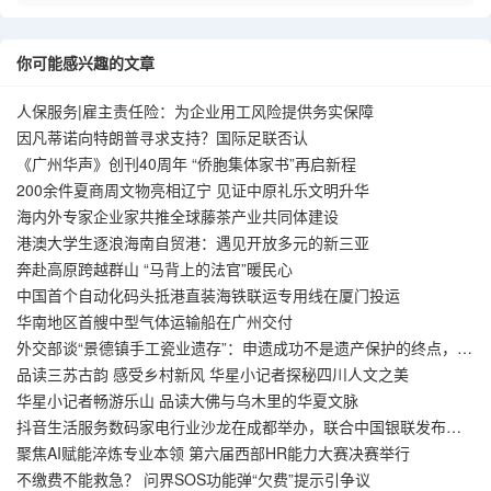
你可能感兴趣的文章
人保服务|雇主责任险：为企业用工风险提供务实保障
因凡蒂诺向特朗普寻求支持？国际足联否认
《广州华声》创刊40周年 “侨胞集体家书”再启新程
200余件夏商周文物亮相辽宁 见证中原礼乐文明升华
海内外专家企业家共推全球藤茶产业共同体建设
港澳大学生逐浪海南自贸港：遇见开放多元的新三亚
奔赴高原跨越群山 “马背上的法官”暖民心
中国首个自动化码头抵港直装海铁联运专用线在厦门投运
华南地区首艘中型气体运输船在广州交付
外交部谈“景德镇手工瓷业遗存”：申遗成功不是遗产保护的终点，而
是新起点
品读三苏古韵 感受乡村新风 华星小记者探秘四川人文之美
华星小记者畅游乐山 品读大佛与乌木里的华夏文脉
抖音生活服务数码家电行业沙龙在成都举办，联合中国银联发布国
补到店交易模式
聚焦AI赋能淬炼专业本领 第六届西部HR能力大赛决赛举行
不缴费不能救急？ 问界SOS功能弹“欠费”提示引争议