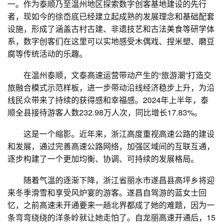
一。作为泰顺乃至温州地区探索数字创客基地建设的先行
者，现如今的徐岙底已经建立起成熟的发展理念和基础配套
设施，形成了涵盖古村古建、非遗技艺和古法美食等研学体
系，数字创客们在这里可以实地感受木偶戏、捏米塑、磨豆
腐等传统活动的乐趣。
在温州泰顺，文泰高速运营带动产生的“旅游潮”打造交
旅融合模式示范样板，进一步带动沿线经济稳步上升，为沿
线民众带来了持续的获得感和幸福感。2024年上半年，泰
顺全县接待游客人数232.98万人次，同比增长17.83%。
这是一个缩影。近年来，浙江高度重视高速公路的建设
和发展，通过完善高速公路网络，加强区域间的互联互通，
逐步构建了一个更加均衡、协调、可持续的发展格局。
随着气温的逐渐下降，浙江省丽水市遂昌县高坪乡将迎
来冬季滑雪和享受风炉宴的游客。遂昌自驾游的蓝女士回
忆，之前高速未开通要来一趟北界都成了她的难题，因为一
条弯弯绕绕的洋条岭就让她走怕了。自龙丽高速开通后，15