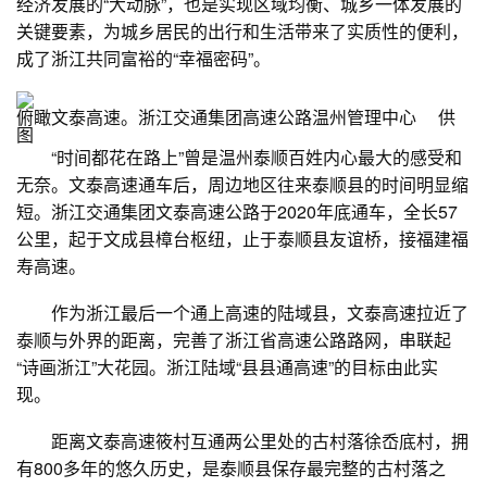
经济发展的“大动脉”，也是实现区域均衡、城乡一体发展的
关键要素，为城乡居民的出行和生活带来了实质性的便利，
成了浙江共同富裕的“幸福密码”。
俯瞰文泰高速。浙江交通集团高速公路温州管理中心 供
图
“时间都花在路上”曾是温州泰顺百姓内心最大的感受和
无奈。文泰高速通车后，周边地区往来泰顺县的时间明显缩
短。浙江交通集团文泰高速公路于2020年底通车，全长57
公里，起于文成县樟台枢纽，止于泰顺县友谊桥，接福建福
寿高速。
作为浙江最后一个通上高速的陆域县，文泰高速拉近了
泰顺与外界的距离，完善了浙江省高速公路路网，串联起
“诗画浙江”大花园。浙江陆域“县县通高速”的目标由此实
现。
距离文泰高速筱村互通两公里处的古村落徐岙底村，拥
有800多年的悠久历史，是泰顺县保存最完整的古村落之