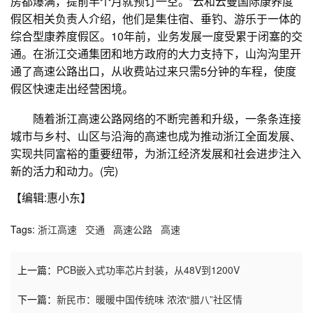
房都爆满，提前半个月就预订一空。”云和云曼国际康养度
假区相关负责人介绍，他们是集住宿、垂钓、游乐于一体的
综合型康养度假区。10年前，业务发展一度受累于闭塞的交
通。在浙江交通集团和地方政府的大力支持下，山沟沟里开
通了高速公路出口，从收费站过来只需5分钟的车程，使度
假区快速走出经营困境。
随着浙江高速公路网络的不断完善和升级，一条条连接
城市与乡村、山区与沿海的高速也成为推动浙江全面发展、
实现共同富裕的重要纽带，为浙江经济发展和社会进步注入
新的活力和动力。(完)
【编辑:惠小东】
Tags:
浙江高速
交通
高速公路
高速
上一篇：
PCB嵌入式功率芯片封装，从48V到1200V
下一篇：
新民市：暖暖中国传统味 浓浓“腊八”社区情