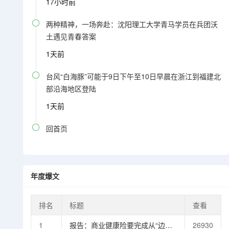
17小时前

两种精神，一场奔赴：沈阳理工大学青马学员在兵团沃
土遇见青春答案
1天前

台风“白海豚”可能于9日下午至10日早晨在浙江到福建北
部沿海地区登陆
1天前

回首页
年度爆文
排名
标题
查看
1
报告：商业健康险要完成从“边缘
26930