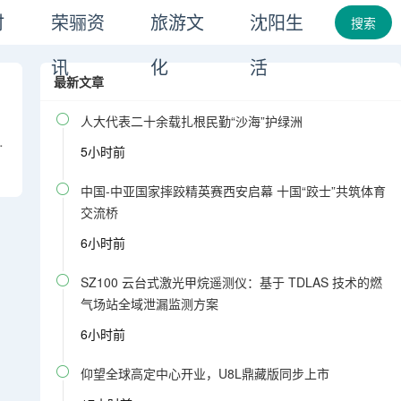
时
荣骊资
旅游文
沈阳生
搜索
讯
化
活
最新文章

人大代表二十余载扎根民勤“沙海”护绿洲
承
5小时前
。

中国-中亚国家摔跤精英赛西安启幕 十国“跤士”共筑体育
、
交流桥
6小时前

SZ100 云台式激光甲烷遥测仪：基于 TDLAS 技术的燃
气场站全域泄漏监测方案
6小时前

仰望全球高定中心开业，U8L鼎藏版同步上市