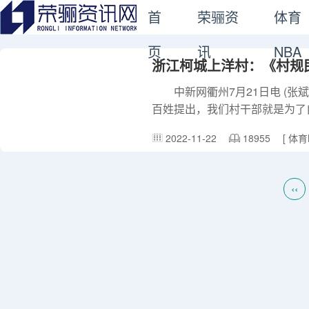
首
荣骊资
体育
页
讯
NBA
浙江柯城上洋村：《村规
中新网衢州7月21日电 (张斌 
百姓提出，我们村干部就是为了
诺：第一，所有的工程，村‘两
2022-11-22
18955
[
体育
第三，所有工程要公开招投标。” 近日，浙江省衢州市柯城区花园街道上洋村党支部书记
岳华对中新网记者说，至今，上
民主决策要求进行，村集体公建项目按照街道
‹‹
斌摄 上洋村是衢州的一个