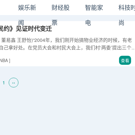
娱乐新
财经股
智能家
科技
闻
票
电
尚
民约》见证时代变迁
董易鑫 王舒怡)“2004年，我们刚开始搞物业经济的时候，有老
自己拿好处。在党员大会和村民大会上，我们村‘两委’提出三个
委’干部都不能插手。第二，所有工程，村干部和亲戚都不能承包
NBA
]
查看
黄
洋村《村规民约》还写着“涉及村民利益事项，应按照民主管理
文件实行公开招投标。” 上洋村《村规民约》。张
1
››
城郊村。人与人、人与地的