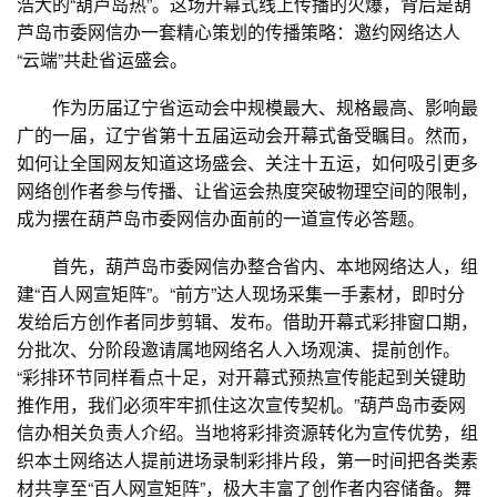
浩大的“葫芦岛热”。这场开幕式线上传播的火爆，背后是葫
芦岛市委网信办一套精心策划的传播策略：邀约网络达人
“云端”共赴省运盛会。
作为历届辽宁省运动会中规模最大、规格最高、影响最
广的一届，辽宁省第十五届运动会开幕式备受瞩目。然而，
如何让全国网友知道这场盛会、关注十五运，如何吸引更多
网络创作者参与传播、让省运会热度突破物理空间的限制，
成为摆在葫芦岛市委网信办面前的一道宣传必答题。
首先，葫芦岛市委网信办整合省内、本地网络达人，组
建“百人网宣矩阵”。“前方”达人现场采集一手素材，即时分
发给后方创作者同步剪辑、发布。借助开幕式彩排窗口期，
分批次、分阶段邀请属地网络名人入场观演、提前创作。
“彩排环节同样看点十足，对开幕式预热宣传能起到关键助
推作用，我们必须牢牢抓住这次宣传契机。”葫芦岛市委网
信办相关负责人介绍。当地将彩排资源转化为宣传优势，组
织本土网络达人提前进场录制彩排片段，第一时间把各类素
材共享至“百人网宣矩阵”，极大丰富了创作者内容储备。舞