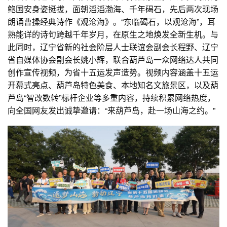
鲍国安身姿挺拔，面朝滔滔渤海、千年碣石，先后两次现场
朗诵曹操经典诗作《观沧海》。“东临碣石，以观沧海”，耳
熟能详的诗句跨越千年岁月，在原生之地焕发全新生机。与
此同时，辽宁省新的社会阶层人士联谊会副会长程野、辽宁
省自媒体协会副会长姚小辉，联合葫芦岛一众网络达人共同
创作宣传视频，为省十五运发声造势。视频内容涵盖十五运
开幕式亮点、葫芦岛特色美食、本地知名文旅景区，以及葫
芦岛“智改数转”标杆企业等多重内容，持续积累网络热度，
向全国网友发出诚挚邀请：“来葫芦岛，赴一场山海之约。”