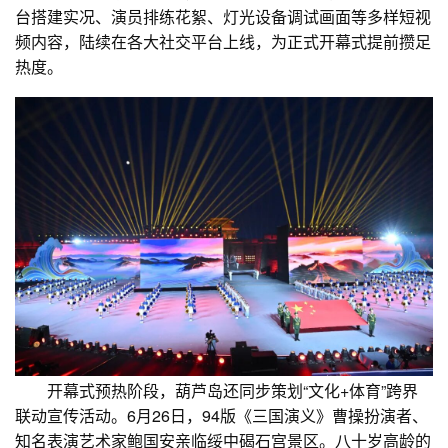
台搭建实况、演员排练花絮、灯光设备调试画面等多样短视
频内容，陆续在各大社交平台上线，为正式开幕式提前攒足
热度。
开幕式预热阶段，葫芦岛还同步策划“文化+体育”跨界
联动宣传活动。6月26日，94版《三国演义》曹操扮演者、
知名表演艺术家鲍国安亲临绥中碣石宫景区。八十岁高龄的