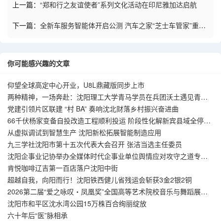
上一篇：
“郑和行之友谊使者”系列文化活动在印尼雅加达启航
下一篇：
全新车服务智能体开启公测 汽车之家“芝士车管家”重塑
一站式专业车生活体验
你可能感兴趣的文章
仰望全球高定中心开业，U8L鼎藏版同步上市
两种精神，一场奔赴：沈阳理工大学青马学员在兵团沃土遇见青春
答案
党建引领片区联建 “村 BA” 奏响沈北财落乡村振兴奋进曲
66千伏杨家变备自投改造工程顺利投运 阶段性化解新宾县域全停风
险
从虚拟调试到智慧生产 沈阳新松拓展智能制造应用
九三学社沈阳市第十五次代表大会召开 张洁当选主任委员
沈阳企事业记协举办全媒体时代企事业单位舆情应对攻守之道专题
讲座
肯悦咖啡辽吉第一百店落户沈阳中街
超越自我，向阳而行！沈阳铁西健儿省残运会斩获3金2银2铜
2026第二届“爱之咏叹・凤凰奖”全国高等艺术院校音乐与舞蹈展演
季在沈阳圆满落幕
沈阳市和平区沈水湾公园15万株百合绚丽绽放
六十年后“医”脉相承