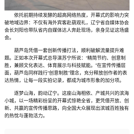
依托前期持续发酵的超高网络热度，开幕式的影响力突
破地域边界：不仅有海外宾客赴葫观礼，辽宁省自媒体协会
会长刘阳也带队省内自媒体达人奔赴现场，亲身见证这场盛
会。
葫芦岛凭借一套创新传播打法，顺利破解流量提升难
题。正如本次开幕式总导演苏宁所说：“精简节约、创意制
胜，兼顾文化表达、体育展示与科技赋能。”在宣传传播层
面，葫芦岛同样践行“创意制胜”理念，充分释放创作者的表
达热情，让每一段实拍记录，都成为城市形象的加分项。
逐梦山海，韵动辽宁。这座山海相依、产城共兴的滨海
小城，以一场精彩纷呈的开幕式惊艳全省，更凭借开放、创
新、共赢的宣传传播思路，向全国大众展现出滨城百姓独有
的热忱与蓬勃活力。