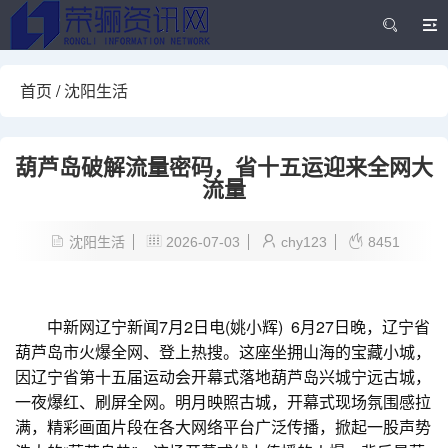
首页
/
沈阳生活
葫芦岛破解流量密码，省十五运迎来全网大
流量
沈阳生活
2026-07-03
chy123
8451
中新网辽宁新闻7月2日电(姚小辉) 6月27日晚，辽宁省
葫芦岛市火爆全网、登上热搜。这座坐拥山海的宝藏小城，
因辽宁省第十五届运动会开幕式落地葫芦岛兴城宁远古城，
一夜爆红、刷屏全网。明月映照古城，开幕式现场氛围感拉
满，精彩画面片段在各大网络平台广泛传播，掀起一股声势