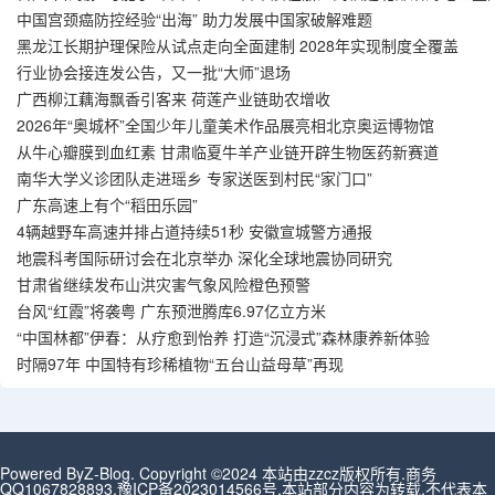
中国宫颈癌防控经验“出海” 助力发展中国家破解难题
黑龙江长期护理保险从试点走向全面建制 2028年实现制度全覆盖
行业协会接连发公告，又一批“大师”退场
广西柳江藕海飘香引客来 荷莲产业链助农增收
2026年“奥城杯”全国少年儿童美术作品展亮相北京奥运博物馆
从牛心瓣膜到血红素 甘肃临夏牛羊产业链开辟生物医药新赛道
南华大学义诊团队走进瑶乡 专家送医到村民“家门口”
广东高速上有个“稻田乐园”
4辆越野车高速并排占道持续51秒 安徽宣城警方通报
地震科考国际研讨会在北京举办 深化全球地震协同研究
甘肃省继续发布山洪灾害气象风险橙色预警
台风“红霞”将袭粤 广东预泄腾库6.97亿立方米
“中国林都”伊春：从疗愈到怡养 打造“沉浸式”森林康养新体验
时隔97年 中国特有珍稀植物“五台山益母草”再现
Powered By
Z-Blog
. Copyright ©2024 本站由zzcz版权所有.商务
QQ1067828893.
豫ICP备2023014566号
.本站部分内容为转载,不代表本