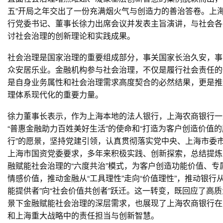
五”开局之年交出了一份充满烟火气与创造力的善治答卷。上
行党委书记、董事长徐力出席会议并发表主旨演讲，与社会各
讨社会治理的创新理论和实践成果。
社会治理是国家治理的重要组成部分，事关国家长治久安，事
众安居乐业。金融机构参与社会治理，不仅是履行社会责任的
是自身业务属性和社会治理需求高度契合的必然结果，更是推
理体系现代化的重要力量。
徐力董事长表示，作为上海本地的法人银行，上海农商银行一
“普惠金融助力百姓美好生活”的使命和“打造为客户创造价值
行”的愿景，坚持党建引领，认真贯彻落实党中央、上海市委
上海市国资党委要求，多年来积极实践、创新探索，总结提炼
融赋能社会治理的“六度共治”模式，为客户创造功能价值、专
情感价值，推动金融从“工具理性”走向“价值理性”，推动银行从
能提供者”向“社会价值共创者”跃迁。这一转变，既回应了高
景下金融赋能社会治理的深层需求，也展现了上海农商银行在
和上海重大战略中的责任担当与创新智慧。