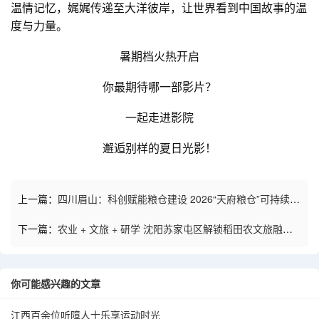
温情记忆，娓娓传递至大洋彼岸，让世界看到中国故事的温
度与力量。
暑期档火热开启
你最期待哪一部影片？
一起走进影院
邂逅别样的夏日光影！
上一篇：
四川眉山：科创赋能粮仓建设 2026“天府粮仓”可持续发
展大会举行
下一篇：
农业 + 文旅 + 研学 沈阳苏家屯区解锁稻田农文旅融合
新赛道
你可能感兴趣的文章
江西百余位听障人士乐享运动时光