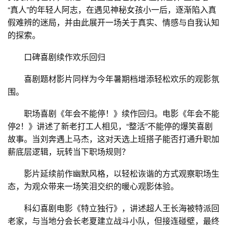
“真人”的年轻人阿志，在遇见神秘女孩小一后，逐渐陷入真
假难辨的迷局，并由此展开一场关于真实、情感与自我认知
的探索。
口碑喜剧续作欢乐回归
喜剧题材影片同样为今年暑期档增添轻松欢乐的观影氛
围。
职场喜剧《年会不能停！》续作回归。电影《年会不能
停2！》讲述了新老打工人相见，“整活”不能停的爆笑喜剧
故事。当刘奔遇上马杰，这对天选上班搭子能否打通升职加
薪底层逻辑，玩转当下职场规则？
影片延续前作幽默风格，以轻松诙谐的方式观察职场生
态，为观众带来一场笑泪交织的暖心观影体验。
科幻喜剧电影《特立独行》，讲述超人王长海被特派回
老家，与当地分会长老夏建立战斗小队，但接连碰壁，最终