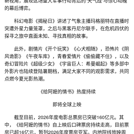
新视角，展现这场重大军事行动背后的“天气战”与惊心动魄
的幕后博弈。
科幻电影《揭秘日》讲述了气象主播玛格丽特在直播时
突遭外星力量笼罩，之后与黑客丹尼尔联手，在危机四伏的
探寻之旅中直面未知、寻找真相的故事。
此外，剧情片《开个玩笑》《心犬相随》，恐怖片《阴
风诡影》《午夜车库》，青春爱情片《偷偷藏不住》，以及
奇幻冒险片《超级少女》《宇宙巨人：希曼崛起》等多部中
外影片也陆续登陆暑期档，满足大家不同的观影需求，共同
点燃今夏光影热潮。
《给阿嬷的情书》热度持续
即将全球上映
截至目前，2026年度电影总票房已突破160亿元。其
中，《给阿嬷的情书》自上映后口碑票房持续走高，目前票
房已超16亿元，暂列2026年度票房亚军。内地院线放映周