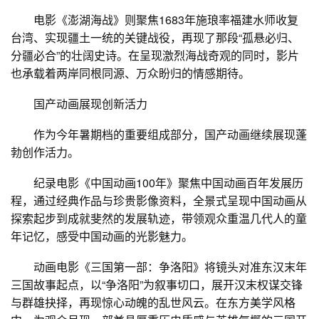
电影《澎湖海战》则聚焦1683年施琅率福建水师收复
台湾、实现疆土一统的关键战役，再现了那段“孤悬必归、
分疆必合”的壮阔史诗。在呈现激烈海战奇观的同时，影片
也承载着两岸同根同源、万众盼归的情感期待。
国产动画展现创新活力
作为今年暑期档的重要组成部分，国产动画继续展现蓬
勃创作活力。
纪录电影《中国动画100年》聚焦中国动画百年发展历
程，通过经典作品与珍贵影像资料，全景式呈现中国动画从
探索起步到成就斐然的发展轨迹，带领观众重温几代人的童
年记忆，感受中国动画的光影魅力。
动画电影《三国第一部：争洛阳》将镜头对准东汉末年
三国故事起点，以“争洛阳”为叙事切口，展开汉末权谋交锋
与群雄抉择，再现惊心动魄的乱世风云。在东方美学风格