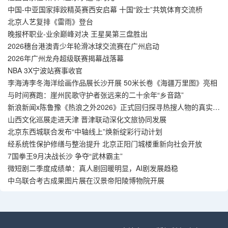
中国-中亚国家摔跤精英赛西安启幕 十国“跤士”共筑体育交流桥
北京人艺复排《雷雨》登台
晚报杯职业-业余巅峰对决 王星昊第三盘胜出
2026穗台港澳青少年轮滑冰球交流赛在广州启动
2026年广州龙舟超级联赛揭幕战落幕
NBA 3X宁波站赛事收官
李海涛李冬海洋绘画作品展长沙开展 50米长卷《海疆万里图》亮相
与时间赛跑：崖州民歌守护者张远来的二十余年“乡音路”
新浪新闻x陈鲁豫《热浪之外2026》正式回归探寻热搜人物的真实人
生
山西文化巡展走进天津 晋津联动深化文旅协同发展
北京东西城联合发布“中轴线上”焕新绽彩行动计划
经系统性保护修缮与整治提升 北京正阳门城楼重新向社会开放
7国拳王9月决战长沙 争夺“武林霸主”
微短剧二季度成绩单：真人剧回暖明显，AI剧发展趋稳
中乌联合考古成果图片展在汉景帝阳陵博物院开展