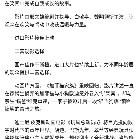
在笑闹中完成自我成长的故事。
影片由邢文雄编剧并执导，白敬亭、魏翔领衔主演，让
观众在欢笑与感动中收获温暖与力量。
进口影片接连上映
丰富观影选择
国产佳作不断档，进口大片也持续上新，为不同年龄层
的观众提供丰富选择。
动画片方面，《加菲猫家族》重映回归，影片讲述一直
在家娇生惯养的加菲猫与小狗欧迪意外卷入“绑架案”，却与
亲生“猫爸”维克重逢，一家子被迫开启一段“猫飞狗跳”惊险
搞笑的冒险之旅。
迪士尼·皮克斯动画电影《玩具总动员5》将目光投向数
字时代下的童年世界。胡迪、巴斯光年、翠丝等经典玩具伙
伴继续陪伴小主人邦妮成长，却也迎来了全新挑战。当智能