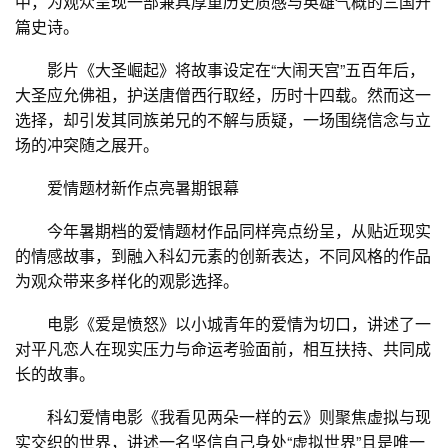
中，为观众呈现一部兼具厚重历史质感与英雄气概的三国开
篇史诗。
影片《大圣崛起》将故事设定在“大闹天宫”五百年后，
大圣应允佛祖，护送唐僧西行取经，历时十四载。然而这一
选择，却引发其同族弟兄的不解与质疑，一场围绕信念与立
场的冲突随之展开。
爱情题材新作点亮暑期银幕
今年暑期档的爱情题材作品同样亮点纷呈，从贴近现实
的情感故事，到融入科幻元素的创新表达，不同风格的作品
为观众带来多样化的观影选择。
电影《爱是愤怒》以小城青年的爱情为切口，讲述了一
对平凡恋人在现实压力与命运考验面前，相互扶持、共同成
长的故事。
科幻爱情电影《我看见两朵一样的云》则聚焦虚拟与现
实交织的世界，讲述一名坚信自己身处“虚拟世界”且是唯一