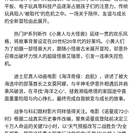
平板、电子玩具等科技产品逐渐占据孩子们的注意力，传统
玩具陷入“被取代”的危机之中。一场关于陪伴、友谊与成长
的全新冒险由此展开。
热门IP系列新作《小黄人与大怪兽》延续一贯的欢乐风
格，将故事背景设定在20世纪20年代的好莱坞。小黄人们
为了拍摄一部怪兽大片，跟随小怪兽古米展开冒险，却意外
召唤出破坏力惊人的超级怪兽艾瑞恩，引发一连串失控危
机。
迪士尼真人动画电影《海洋奇缘：启航》，讲述了被大
海选中的部落酋长之女莫阿娜，与半神毛伊意外相遇后并肩
乘风破浪，在寻找“海洋之心”、拯救濒临绝境的家园途中直
面重重险阻与内心挣扎，最终完成自我蜕变与成长的故事。
战争与科幻题材影片同样值得关注。电影《诺曼底72小
时》根据二战真实历史事件改编，聚焦诺曼底登陆前决定三
十万人命运的关键72小时，以“天气预报改写二战胜负”为全