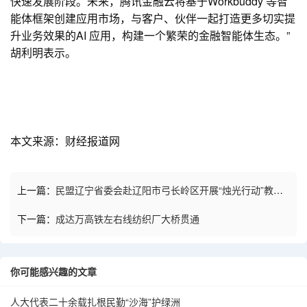
快速发展阶段。未来，腾讯金融云将基于Workbuddy 等智
能体框架创建应用市场，与客户、伙伴一起打造更多切实提
升业务效果的AI 应用，构建一个繁荣的金融智能体生态。”
胡利明表示。
本文来源：财经报道网
上一篇：
民盟辽宁省委会赴辽阳市弓长岭区开展“烛光行动”教育
帮扶活动
下一篇：
成达万高铁左右线纺织厂大桥贯通
你可能感兴趣的文章
人大代表二十余载扎根民勤“沙海”护绿洲