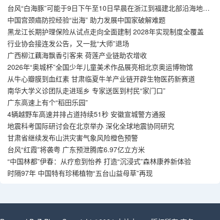
台风“白海豚”可能于9日下午至10日早晨在浙江到福建北部沿海地区
登陆
中国宫颈癌防控经验“出海” 助力发展中国家破解难题
黑龙江长期护理保险从试点走向全面建制 2028年实现制度全覆盖
行业协会接连发公告，又一批“大师”退场
广西柳江藕海飘香引客来 荷莲产业链助农增收
2026年“奥城杯”全国少年儿童美术作品展亮相北京奥运博物馆
从牛心瓣膜到血红素 甘肃临夏牛羊产业链开辟生物医药新赛道
南华大学义诊团队走进瑶乡 专家送医到村民“家门口”
广东高速上有个“稻田乐园”
4辆越野车高速并排占道持续51秒 安徽宣城警方通报
地震科考国际研讨会在北京举办 深化全球地震协同研究
甘肃省继续发布山洪灾害气象风险橙色预警
台风“红霞”将袭粤 广东预泄腾库6.97亿立方米
“中国林都”伊春：从疗愈到怡养 打造“沉浸式”森林康养新体验
时隔97年 中国特有珍稀植物“五台山益母草”再现