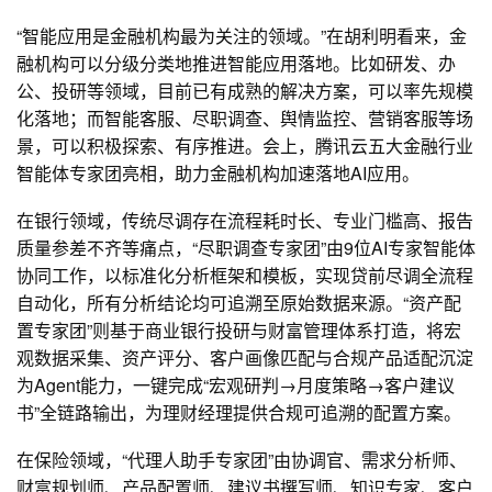
“智能应用是金融机构最为关注的领域。”在胡利明看来，金
融机构可以分级分类地推进智能应用落地。比如研发、办
公、投研等领域，目前已有成熟的解决方案，可以率先规模
化落地；而智能客服、尽职调查、舆情监控、营销客服等场
景，可以积极探索、有序推进。会上，腾讯云五大金融行业
智能体专家团亮相，助力金融机构加速落地AI应用。
在银行领域，传统尽调存在流程耗时长、专业门槛高、报告
质量参差不齐等痛点，“尽职调查专家团”由9位AI专家智能体
协同工作，以标准化分析框架和模板，实现贷前尽调全流程
自动化，所有分析结论均可追溯至原始数据来源。“资产配
置专家团”则基于商业银行投研与财富管理体系打造，将宏
观数据采集、资产评分、客户画像匹配与合规产品适配沉淀
为Agent能力，一键完成“宏观研判→月度策略→客户建议
书”全链路输出，为理财经理提供合规可追溯的配置方案。
在保险领域，“代理人助手专家团”由协调官、需求分析师、
财富规划师、产品配置师、建议书撰写师、知识专家、客户