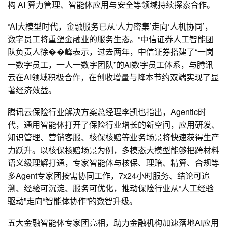
构 AI 算力管理、智能体应用与安全等领域持续探索合作。
“AI大模型时代，金融服务已从‘人力密集’走向‘人机协同’，
数字员工将重塑金融业的服务生态。”中信证券人工智能团
队负责人徐��峰表示，过去两年，中信证券搭建了“一岗
一数字员工，一人一数字团队”的AI数字员工体系，与腾讯
云在AI领域积极合作，在创收增量与降本节约双端实现了显
著经济效益。
腾讯云保险行业解决方案总经理李凯也指出，Agentic时
代，通用智能体打开了保险行业增长的新空间，应用研发、
知识管理、营销客服、核保核赔等业务场景将快速获得生产
力跃升。以核保核赔场景为例，多模态大模型能够把跨材料
语义级理解打通，专家智能体与核保、理赔、精算、合规等
多Agent专家团按需协同工作，7x24小时服务、结论可追
溯、经验可沉淀、服务可优化，推动保险行业从“人工经验
驱动”走向“智能体协作”的数智升级。
五大金融智能体专家团亮相，助力金融机构加速落地AI应用