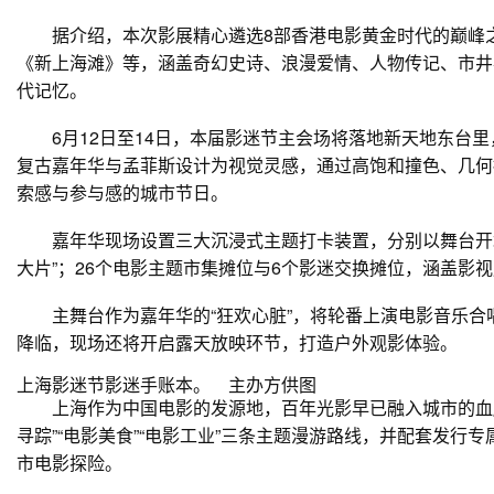
据介绍，本次影展精心遴选8部香港电影黄金时代的巅峰之
《新上海滩》等，涵盖奇幻史诗、浪漫爱情、人物传记、市井
代记忆。
6月12日至14日，本届影迷节主会场将落地新天地东台里
复古嘉年华与孟菲斯设计为视觉灵感，通过高饱和撞色、几何
索感与参与感的城市节日。
嘉年华现场设置三大沉浸式主题打卡装置，分别以舞台开场
大片”；26个电影主题市集摊位与6个影迷交换摊位，涵盖影
主舞台作为嘉年华的“狂欢心脏”，将轮番上演电影音乐合
降临，现场还将开启露天放映环节，打造户外观影体验。
上海影迷节影迷手账本。 主办方供图
上海作为中国电影的发源地，百年光影早已融入城市的血脉肌理。
寻踪”“电影美食”“电影工业”三条主题漫游路线，并配套发行
市电影探险。