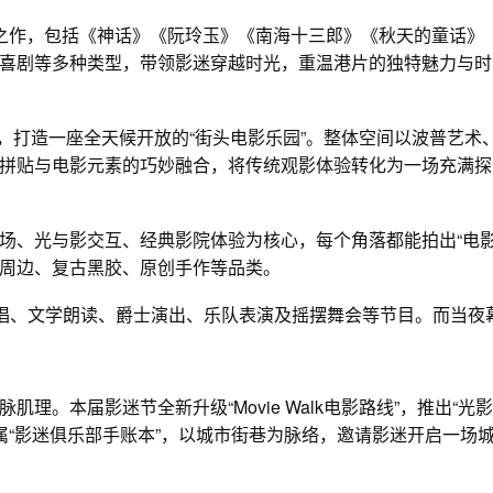
作，包括《神话》《阮玲玉》《南海十三郎》《秋天的童话》
喜剧等多种类型，带领影迷穿越时光，重温港片的独特魅力与时
，打造一座全天候开放的“街头电影乐园”。整体空间以波普艺术
拼贴与电影元素的巧妙融合，将传统观影体验转化为一场充满探
、光与影交互、经典影院体验为核心，每个角落都能拍出“电
视周边、复古黑胶、原创手作等品类。
唱、文学朗读、爵士演出、乐队表演及摇摆舞会等节目。而当夜
本届影迷节全新升级“Movie Walk电影路线”，推出“光影
专属“影迷俱乐部手账本”，以城市街巷为脉络，邀请影迷开启一场