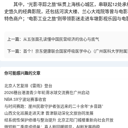
其中，“光影寻踪之旅”纵贯上海核心城区，串联起12处承
史悠久的经典影院，还包括河滨大楼、兰心大戏院等曾与电影产
特色商户；“电影工业之旅”则带领影迷走进车墩影视乐园与电
上一篇：
从五张面孔读懂中国民营经济的信心与底气
下一篇：
首个！京东健康联合国家呼吸医学中心（广州医科大学附属
你可能感兴趣的文章
北京人艺复排《雷雨》登台
2026穗台港澳青少年轮滑冰球交流赛在广州启动
NBA 3X宁波站赛事收官
与时间赛跑：崖州民歌守护者张远来的二十余年“乡音路”
山西文化巡展走进天津 晋津联动深化文旅协同发展
经系统性保护修缮与整治提升 北京正阳门城楼重新向社会开放
微短剧二季度成绩单：真人剧回暖明显，AI剧发展趋稳