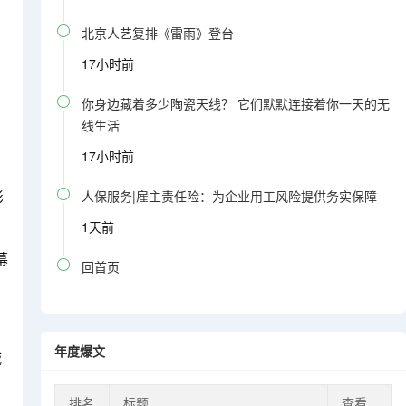

北京人艺复排《雷雨》登台
17小时前

你身边藏着多少陶瓷天线？ 它们默默连接着你一天的无
、
线生活
17小时前
影

人保服务|雇主责任险：为企业用工风险提供务实保障
1天前
幕

回首页
年度爆文
城
排名
标题
查看