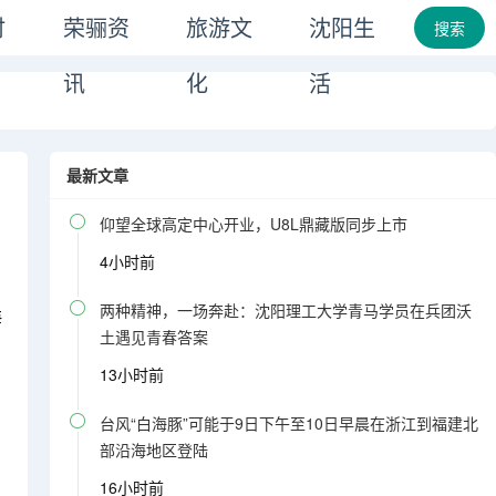
时
荣骊资
旅游文
沈阳生
搜索
讯
化
活
最新文章

仰望全球高定中心开业，U8L鼎藏版同步上市
4小时前

两种精神，一场奔赴：沈阳理工大学青马学员在兵团沃
海
土遇见青春答案
13小时前

台风“白海豚”可能于9日下午至10日早晨在浙江到福建北
部沿海地区登陆
16小时前