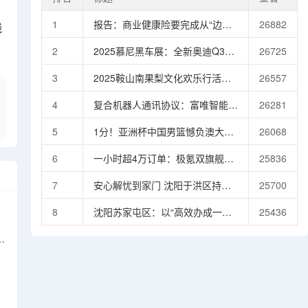
1
报告：商业健康险要完成从“边缘
26882
线
补充者”到“生态协同者”的转变，
2
2025慕尼黑车展：全新奥迪Q3
26725
需聚焦三大方向
Sportback首发亮相 引入插混车型
3
2025鞍山南果梨文化欢乐行活动
26557
启幕激活秋季文体旅市场活力
4
复合机器人通讯协议：富唯智能的
26281
技术突破与行业引领
5
1分！亚洲杯中国男篮憾负澳大利
26068
亚1分！亚洲杯中国男篮憾负澳大
6
一小时超4万订单：极氪双旗舰打
25836
利亚
破中国豪车“曲高和寡”困局
7
安心解忧到家门 沈阳于洪区持续
25700
破解办证难题惠及千户居民
8
沈阳苏家屯区：以“高效办成一件
25436
事”点亮政务服务现代化新路径
亮