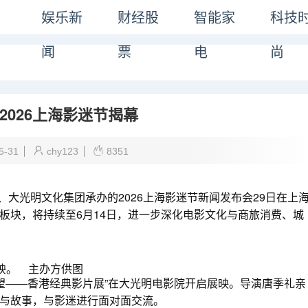
娱乐新
财经股
智能家
科技
闻
票
电
尚
2026上海影迷节揭幕
5-31
chy123
8351
、大光明文化集团承办的2026上海影迷节新闻发布会29日在上
板块，将持续至6月14日，进一步深化电影文化与商旅消费、城
映。 主办方供图
望——香港经典影片展”在大光明电影院开启展映。导演唐季礼亲
与故事，与影迷进行面对面交流。