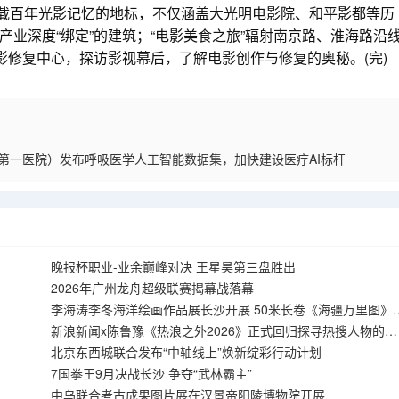
载百年光影记忆的地标，不仅涵盖大光明电影院、和平影都等历
业深度“绑定”的建筑；“电影美食之旅”辐射南京路、淮海路沿
影修复中心，探访影视幕后，了解电影创作与修复的奥秘。(完)
第一医院）发布呼吸医学人工智能数据集，加快建设医疗AI标杆
晚报杯职业-业余巅峰对决 王星昊第三盘胜出
2026年广州龙舟超级联赛揭幕战落幕
李海涛李冬海洋绘画作品展长沙开展 50米长卷《海疆万里图》
相
新浪新闻x陈鲁豫《热浪之外2026》正式回归探寻热搜人物的真
实人生
北京东西城联合发布“中轴线上”焕新绽彩行动计划
7国拳王9月决战长沙 争夺“武林霸主”
中乌联合考古成果图片展在汉景帝阳陵博物院开展