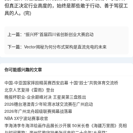
但真正决定行业高度的，始终是那些敢于行动、善于驾驭工
具的人。(完)
上一篇：
“振兴杯”首届四川省创新创业大赛启动
下一篇：
Vector揭秘为何分布式架构是直流充电的未来
你可能感兴趣的文章
中国-中亚国家摔跤精英赛西安启幕 十国“跤士”共筑体育交流桥
北京人艺复排《雷雨》登台
晚报杯职业-业余巅峰对决 王星昊第三盘胜出
2026穗台港澳青少年轮滑冰球交流赛在广州启动
2026年广州龙舟超级联赛揭幕战落幕
NBA 3X宁波站赛事收官
李海涛李冬海洋绘画作品展长沙开展 50米长卷《海疆万里图》亮相
与时间赛跑：崖州民歌守护者张远来的二十余年“乡音路”