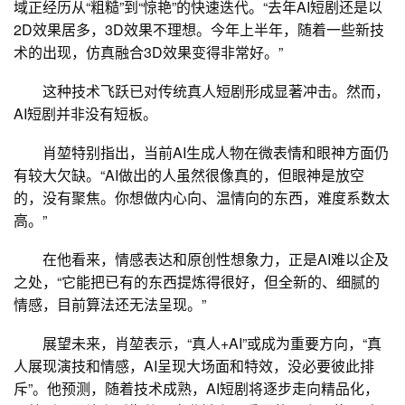
域正经历从“粗糙”到“惊艳”的快速迭代。“去年AI短剧还是以
2D效果居多，3D效果不理想。今年上半年，随着一些新技
术的出现，仿真融合3D效果变得非常好。”
这种技术飞跃已对传统真人短剧形成显著冲击。然而，
AI短剧并非没有短板。
肖堃特别指出，当前AI生成人物在微表情和眼神方面仍
有较大欠缺。“AI做出的人虽然很像真的，但眼神是放空
的，没有聚焦。你想做内心向、温情向的东西，难度系数太
高。”
在他看来，情感表达和原创性想象力，正是AI难以企及
之处，“它能把已有的东西提炼得很好，但全新的、细腻的
情感，目前算法还无法呈现。”
展望未来，肖堃表示，“真人+AI”或成为重要方向，“真
人展现演技和情感，AI呈现大场面和特效，没必要彼此排
斥”。他预测，随着技术成熟，AI短剧将逐步走向精品化，