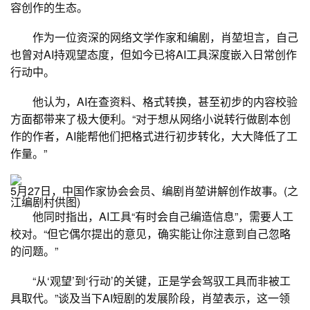
容创作的生态。
作为一位资深的网络文学作家和编剧，肖堃坦言，自己
也曾对AI持观望态度，但如今已将AI工具深度嵌入日常创作
行动中。
他认为，AI在查资料、格式转换，甚至初步的内容校验
方面都带来了极大便利。“对于想从网络小说转行做剧本创
作的作者，AI能帮他们把格式进行初步转化，大大降低了工
作量。”
5月27日，中国作家协会会员、编剧肖堃讲解创作故事。(之
江编剧村供图)
他同时指出，AI工具“有时会自己编造信息”，需要人工
校对。“但它偶尔提出的意见，确实能让你注意到自己忽略
的问题。”
“从‘观望’到‘行动’的关键，正是学会驾驭工具而非被工
具取代。”谈及当下AI短剧的发展阶段，肖堃表示，这一领