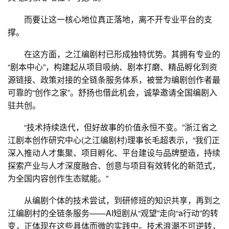
而要让这一核心地位真正落地，离不开专业平台的支
撑。
在这方面，之江编剧村已形成独特优势。其拥有专业的
“剧本中心”，构建起从项目吸纳、剧本打磨、精品孵化到资
源链接、政策对接的全链条服务体系，被誉为编剧创作者最
可靠的“创作之家”。舒扬也借此机会，诚挚邀请全国编剧入
驻共创。
“技术持续迭代，但好故事的价值永恒不变。”浙江省之
江剧本创作研究中心(之江编剧村)理事长毛超表示，“我们正
深入推动人才集聚、项目孵化、平台建设与品牌塑造，持续
探索产业与人才深度融合、创意与项目有效转化的新范式，
为全国内容创作生态赋能。”
从编剧个体的技术尝试，到研修班的知识共享，再到之
江编剧村的全链条服务——AI短剧从“观望”走向“a行动”的转
变，正体现在这些具体而微的实践中。技术浪潮不可逆转，