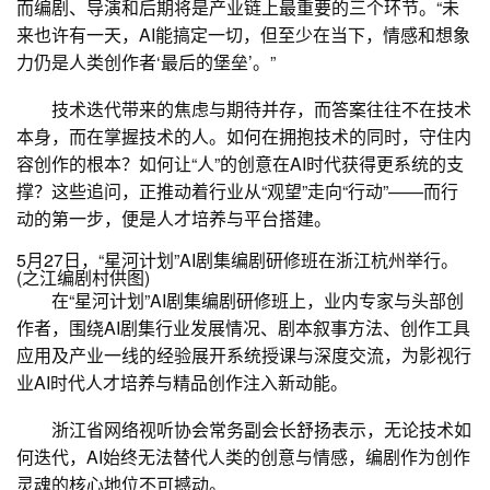
而编剧、导演和后期将是产业链上最重要的三个环节。“未
来也许有一天，AI能搞定一切，但至少在当下，情感和想象
力仍是人类创作者‘最后的堡垒’。”
技术迭代带来的焦虑与期待并存，而答案往往不在技术
本身，而在掌握技术的人。如何在拥抱技术的同时，守住内
容创作的根本？如何让“人”的创意在AI时代获得更系统的支
撑？这些追问，正推动着行业从“观望”走向“行动”——而行
动的第一步，便是人才培养与平台搭建。
5月27日，“星河计划”AI剧集编剧研修班在浙江杭州举行。
(之江编剧村供图)
在“星河计划”AI剧集编剧研修班上，业内专家与头部创
作者，围绕AI剧集行业发展情况、剧本叙事方法、创作工具
应用及产业一线的经验展开系统授课与深度交流，为影视行
业AI时代人才培养与精品创作注入新动能。
浙江省网络视听协会常务副会长舒扬表示，无论技术如
何迭代，AI始终无法替代人类的创意与情感，编剧作为创作
灵魂的核心地位不可撼动。