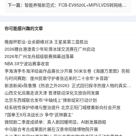
下一篇：
智能养殖新范式：FCB-EV9520L+MIPI/LVDS转网络编
码控制板
你可能感兴趣的文章
晚报杯职业-业余巅峰对决 王星昊第三盘胜出
2026穗台港澳青少年轮滑冰球交流赛在广州启动
2026年广州龙舟超级联赛揭幕战落幕
NBA 3X宁波站赛事收官
李海涛李冬海洋绘画作品展长沙开展 50米长卷《海疆万里图》亮相
与时间赛跑：崖州民歌守护者张远来的二十余年“乡音路”
新浪新闻x陈鲁豫《热浪之外2026》正式回归探寻热搜人物的真实人
生
山西文化巡展走进天津 晋津联动深化文旅协同发展
北京东西城联合发布“中轴线上”焕新绽彩行动计划
经系统性保护修缮与整治提升 北京正阳门城楼重新向社会开放
7国拳王9月决战长沙 争夺“武林霸主”
微短剧二季度成绩单：真人剧回暖明显，AI剧发展趋稳
中乌联合考古成果图片展在汉景帝阳陵博物院开展