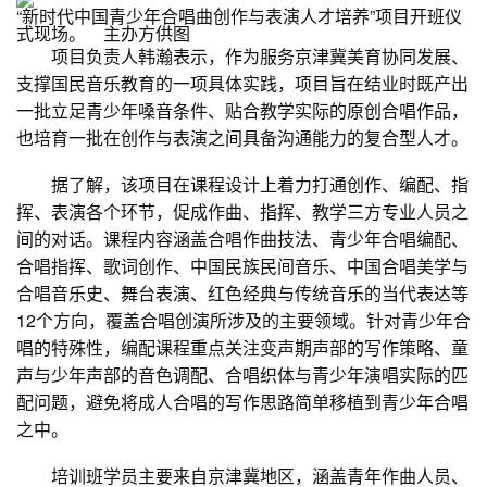
“新时代中国青少年合唱曲创作与表演人才培养”项目开班仪
式现场。 主办方供图
项目负责人韩瀚表示，作为服务京津冀美育协同发展、
支撑国民音乐教育的一项具体实践，项目旨在结业时既产出
一批立足青少年嗓音条件、贴合教学实际的原创合唱作品，
也培育一批在创作与表演之间具备沟通能力的复合型人才。
据了解，该项目在课程设计上着力打通创作、编配、指
挥、表演各个环节，促成作曲、指挥、教学三方专业人员之
间的对话。课程内容涵盖合唱作曲技法、青少年合唱编配、
合唱指挥、歌词创作、中国民族民间音乐、中国合唱美学与
合唱音乐史、舞台表演、红色经典与传统音乐的当代表达等
12个方向，覆盖合唱创演所涉及的主要领域。针对青少年合
唱的特殊性，编配课程重点关注变声期声部的写作策略、童
声与少年声部的音色调配、合唱织体与青少年演唱实际的匹
配问题，避免将成人合唱的写作思路简单移植到青少年合唱
之中。
培训班学员主要来自京津冀地区，涵盖青年作曲人员、