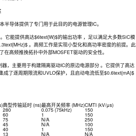
案
本半导体提供了专门用于此目的的电源管理IC。
它能提供高达$6text{W}$的输出功率 ，足以满足大多数SiC模
1.3text{MHz}$ 。高频工作是实现小型化和高功率密度的前提。此
之间 ，确保了在高频推挽拓扑中外部MOSFET驱动的安全性。
控制器，主要用于构建隔离驱动IC的原边电源部分 。它提供了高达
成了逐周期限流和UVLO保护，且启动电流低至$0.6text{mA}$
)
典型传输延时 (ns)
最高开关频率 (MHz)
CMTI (kV/μs)
280
0.075 (75kHz)
150
60
1
150
75
N/A
250
45
N/A
100
40
1
150
13
N/A
N/A