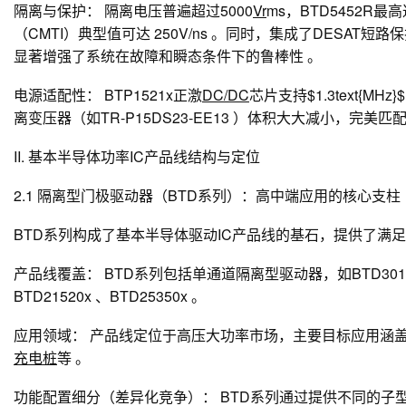
隔离与保护：
隔离电压普遍超过5000
Vr
ms，BTD5452R最
（CMTI）典型值可达 250V/ns 。同时，集成了DESA
显著增强了系统在故障和瞬态条件下的鲁棒性 。
电源适配性：
BTP1521x正激
DC/DC
芯片支持$1.3text{M
离变压器（如TR-P15DS23-EE13 ）体积大大减小，完美
II. 基本半导体功率IC产品线结构与定位
2.1 隔离型门极驱动器（BTD系列）：高中端应用的核心支柱
BTD系列构成了基本半导体驱动IC产品线的基石，提供了满
产品线覆盖：
BTD系列包括单通道隔离型驱动器，如BTD3011 
BTD21520x 、BTD25350x 。
应用领域：
产品线定位于高压大功率市场，主要目标应用涵
充电桩
等 。
功能配置细分（差异化竞争）：
BTD系列通过提供不同的子