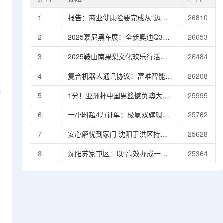
1
报告：商业健康险要完成从“边缘
26810
绕
补充者”到“生态协同者”的转变，
2
2025慕尼黑车展：全新奥迪Q3
26653
需聚焦三大方向
Sportback首发亮相 引入插混车型
3
2025鞍山南果梨文化欢乐行活动
26484
启幕激活秋季文体旅市场活力
4
复合机器人通讯协议：富唯智能的
26208
技术突破与行业引领
输
5
1分！亚洲杯中国男篮憾负澳大利
25995
亚1分！亚洲杯中国男篮憾负澳大
6
一小时超4万订单：极氪双旗舰打
25762
利亚
破中国豪车“曲高和寡”困局
7
安心解忧到家门 沈阳于洪区持续
25628
破解办证难题惠及千户居民
8
沈阳苏家屯区：以“高效办成一件
25364
事”点亮政务服务现代化新路径