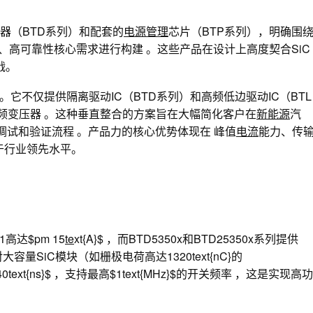
器（BTD系列）和配套的
电源管理
芯片（BTP系列），明确围
、高可靠性
核心需求进行构建 。这些产品在设计上高度契合SiC
战。
。它不仅提供隔离驱动IC（BTD系列）和高频低边驱动IC（BTL
的高频变压器 。这种垂直整合的方案旨在大幅简化客户在
新能源
汽
调试和验证流程 。产品力的核心优势体现在
峰值
电流
能力、传
于行业领先水平。
高达$pm 15
te
xt{A}$ ，而BTD5350x和BTD25350x系列提供
对大容量SiC模块（如栅极电荷高达1320text{nC}的
ext{ns}$ ，支持最高$1text{MHz}$的开关频率 ，这是实现高功