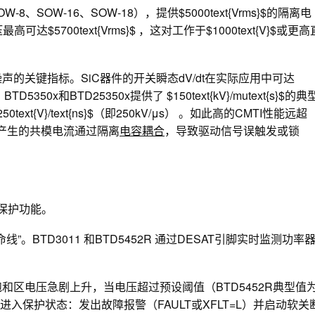
SOW-16、SOW-18），提供$5000text{Vrms}$的隔离电
5700text{Vrms}$ ，这对工作于$1000text{V}$或更高
t噪声的关键指标。SiC器件的开关瞬态dV/dt在实际应用中可达
3011、BTD5350x和BTD25350x提供了 $150text{kV}/mutext{s}$的典
xt{V}/text{ns}$（即250kV/μs） 。如此高的CMTI性能远超
产生的共模电流通过隔离
电容
耦合
，导致驱动信号误触发或锁
级保护功能。
。BTD3011 和BTD5452R 通过DESAT引脚实时监测功率
路发生，器件饱和区电压急剧上升，当电压超过预设阈值（BTD5452R典型值
动器会立即进入保护状态：发出故障报警（FAULT或XFLT=L）并启动软关