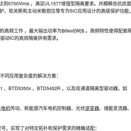
高达到5700Vrms ，满足UL1577增强型隔离要求。共模瞬态抗扰
T短路保护、软关断和主动米勒钳位等专为SiC应用设计的高级保护功能
Hz}$的高频工作 ，最大输出功率为$6text{W}$ 。高频特性使得配套
匹配驱动IC的高效隔离供电需求。
足不同应用复杂度的解决方案：
、BTD5350x 、BTD5452R ，以及双通道隔离型驱动器，如
盖
电机
传动、新能源汽车电机控制器、光伏
逆变器
、储能变流器
型号，实现了对特定拓扑和保护需求的精确适配：