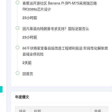

香蕉派开源社区 Banana Pi BPI-M7S采用瑞芯微
RK3588s芯片设计
23小时前

因凡蒂诺向特朗普寻求支持？国际足联否认
23小时前

66千伏杨家变备自投改造工程顺利投运 阶段性化解新宾
县域全停风险
2天前

回首页
年度爆文
排名
标题
查看