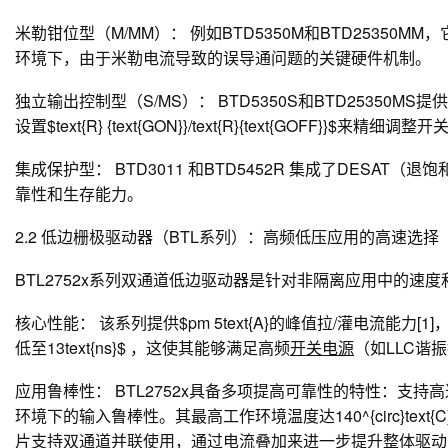
米勒钳位型（M/MM）：
例如BTD5350M和BTD25350MM
环境下，由于米勒电流导致的误导通问题的关键硬件机制。
独立输出控制型（S/MS）：
BTD5350S和BTD25350MS
设置$text{R} {text{GON}}/text{R}{text{GO
集成保护型：
BTD3011 和BTD5452R 集成了DES
靠性和生存能力。
2.2 低边栅极驱动器（BTL系列）：高频低压应用的高速选择
BTL2752x系列双通道低边驱动器是针对非隔离应用中的速
核心性能：
该系列提供$pm 5text{A}的峰值拉/灌电流能力
低至13text{ns}$ ，这使其能够满足高频
开关电源
（如LLC谐
应用鲁棒性：
BTL2752x具备多项提高可靠性的特性：支持高达$-
环境下的输入鲁棒性。其最高工作环境温度达140^{circ}te
片支持双通道并联使用，通过电流叠加来进一步提升整体驱动