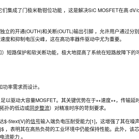
，它们集成了门极米勒钳位功能 ，这是解决SiC MOSFET在高 dV/d
提供独立的开通(OUTH​)和关断(OUTL​)输出引脚 ，允许用户通过分
FF}}$来精细调整开关速度和抑制电压尖峰，这在高功率器件驱动中尤为重要。
AT（退饱和）短路保护和软关断功能，极大地提高了系统在短路故障下的
度和功率需求而设计。
[1]，足以驱动大容量MOSFET。其关键优势在于∗∗速度∗∗，传输延
振拓扑的低边或
同步整流
）对精准时序的苛刻要求。
5text{V}的
信号
输入端负电压耐受能力[1]，这增强了其在噪
xt{C}$ ，表明其在高热负荷的工业环境中仍能保持性能。此外，该
电流能力 。