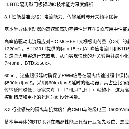
III. BTD隔离型门极驱动IC技术能力深度解析
3.1 性能基准比较：电流能力、传输延时与开关频率优势
基本半导体驱动器的高速和高功率特性是其在SiC应用中性能
高峰值驱动电流是应对SiC MOSFET大栅极电荷量（QG​）的必
1320nC 。BTD3011提供的$pm 15text{A} 峰值电流[1]和B
对这些大电容进行充放电，从而实现快速的开关转换并最小化开关
为40ns ，BTD5350x为
60ns 。这些超低延时确保了PWM信号在隔离传输过程中保持高保
$500text{ns}$。采用$60text{ns}$延时的驱动器，其占
传输延时越低，脉宽失真（∣tPHL​−tPLH​∣）就越小，
控制精度和更小的死区时间设计裕量。
3.2 行业领先的隔离与抗扰度：高CMTI与绝缘电压（5000Vr
基本半导体的BTD系列在隔离性能上具备行业领先地位，是应