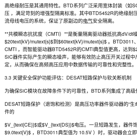
高绝缘耐压
是其通用特性。BTD系列广泛采用宽体封装（如SOW-8、
压 ，满足苛刻的增强型隔离标准。其中BTD5452R的绝缘耐压最高可达$
流母线电压的系统，保证了原副边的
电气
安全隔离。
**共模瞬态抗扰度（CMTI）**是衡量隔离驱动器抵抗高dV/d
$20text{kV}/mutext{s}$到$60text{kV}/mutext{s}$ 。BTD
CMTI ，而智能驱动器BTD5452R的CMTI典型值更高，达到$250te
SiC器件实际产生的瞬态噪声，能够有效防止高压开关过程中
定，从而确保在高频高压应用中数据传输的可靠性和完整性。
3.3 关键安全保护功能评估：DESAT短路保护与软关断机制
为确保SiC模块在故障条件下的可靠性，BTD系列集成了高
DESAT短路保护
（退饱和检测）是高压功率器件驱动器的“生命线”
件的
$V_{text{CE}}$或$V_{text{DS}}$电压。一旦短
$9.0text{V}$ ，BTD3011典型值为 10.5V ）时，驱