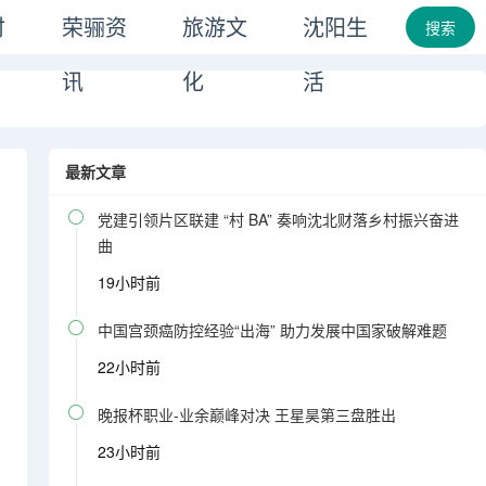
时
荣骊资
旅游文
沈阳生
搜索
讯
化
活
最新文章

党建引领片区联建 “村 BA” 奏响沈北财落乡村振兴奋进
曲
19小时前

中国宫颈癌防控经验“出海” 助力发展中国家破解难题
22小时前

晚报杯职业-业余巅峰对决 王星昊第三盘胜出
23小时前