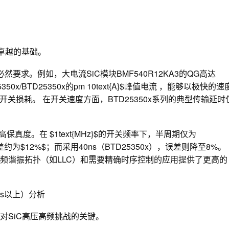
卓越的基础。
然要求。例如，大电流SiC模块BMF540R12KA3的QG​高达
TD5350x/BTD25350x的pm 10text{A}$峰值电流 ，能够以极快的速
损耗。 在开关速度方面，BTD25350x系列的典型传输延时
真度。在 $1text{MHz}$的开关频率下，半周期仅为
空比误差约为$12%$；而采用40ns（BTD25350x），误差则降至8%。
这为高频谐振拓扑（如LLC）和需要精确时序控制的应用提供了更高的
ms以上）分析
对SiC高压高频挑战的关键。