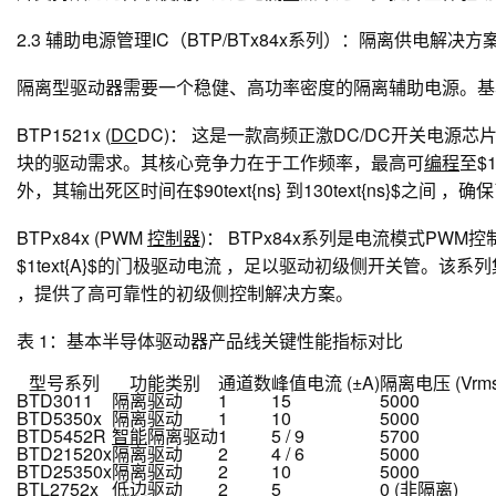
2.3 辅助电源管理IC（BTP/BTx84x系列）：隔离供电解决方
隔离型驱动器需要一个稳健、高功率密度的隔离辅助电源。基
BTP1521x (
DC
DC)：
这是一款高频正激DC/DC开关电源芯片。
块的驱动需求。其核心竞争力在于工作频率，最高可
编程
至$
外，其输出死区时间在$90text{ns} 到130text{ns}$
BTPx84x (PWM
控制器
)：
BTPx84x系列是电流模式PWM
$1text{A}$的门极驱动电流 ，足以驱动初级侧开关管。该系列集
，提供了高可靠性的初级侧控制解决方案。
表 1：基本半导体驱动器产品线关键性能指标对比
型号系列
功能类别
通道数
峰值电流 (±A)
隔离电压 (Vrms
BTD3011
隔离驱动
1
15
5000
BTD5350x
隔离驱动
1
10
5000
BTD5452R
智能
隔离驱动
1
5 / 9
5700
BTD21520x
隔离驱动
2
4 / 6
5000
BTD25350x
隔离驱动
2
10
5000
BTL2752x
低边驱动
2
5
0 (非隔离)