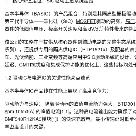
1.1 核心价值定位：SiC驱动生态系统建设
基本半导体（B
ASiC
）的产品组合，特别是其隔离型
栅极驱动
第三代半导体——碳化硅（SiC）
MOSFET
驱动的
高频、
高压
器件的低
阈值电压
、极高开关速度和高 dV/dt等特性带来的挑
该公司的策略在于提供从核心器件到辅助电路的
完整生态系统
系列），还提供专用的隔离供电IC（BTP1521x）及配套
车、光伏储能、工业变频等高端应用中SiC驱动系统的设计、
延迟、CM
TI
抗扰度
和
集成保护功能
的优化上，这些指标均处
1.2 驱动IC与电源IC的关键性能亮点速览
基本半导体IC产品线在性能上展现了高度竞争力：
驱动能力与速度：
隔离
驱动器
的峰值电流能力强大，BTD3011
$pm 10text{A} 的峰值电流[1,1]。这种高电流输出能力确保了
BMF540R12KA3模块[1]）的快速充放电。最小传输延时低至40t
率密度设计的关键。