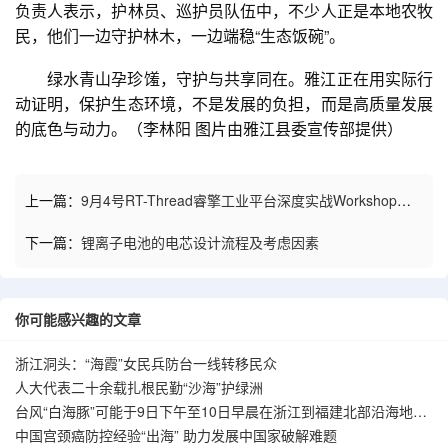
负责人表示，护林员、巡护员队伍中，不少人正是本地农牧
民，他们一边守护林木，一边端稳“生态饭碗”。
绿水青山孕珍馐，守护与共享同在。雅江正在用实际行
动证明，保护生态环境，不是发展的负担，而是高质量发展
的底色与动力。（李林阳 图片由雅江县委宣传部提供）
上一篇：
9月4号RT-Thread睿擎工业平台深度实战Workshop上
海站：4小时从环境搭建到量产部署，构建远程监控网关原型|产
下一篇：
锂离子电池的电芯设计流程及考虑因素
品
你可能感兴趣的文章
浙江洞头：“海霞”女民兵防台一线转移民众
人大代表二十余载扎根民勤“沙海”护绿洲
台风“白海豚”可能于9日下午至10日早晨在浙江到福建北部沿海地区
登陆
中国宫颈癌防控经验“出海” 助力发展中国家破解难题