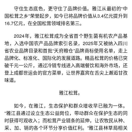
守住生态底色，更守住了品牌价值。雅江从最初的“中
国松茸之乡”荣誉起步，如今已将品牌价值从3.4亿元提升到
16.7亿元，在全国松茸领域排名第三。
2024年，雅江松茸成为全省首个野生菌有机农产品基
地，入选中国农产品品牌索引名录，2025年又被纳入四川
省农业品牌目录和首批“天府粮仓”品牌商标使用名单，走上
品牌化、标准化、国际化的发展道路。精品松茸的价格已突
破千元一公斤，通过冷链专线进入高端餐饮和海外市场，还
登上成都世运会的官方菜单，让世界嘉宾在舌尖上邂逅甘孜
味道。
雅江松茸。
如今，在雅江，生态保护和群众增收早已融为一体。
“雅江县通过设立生态公益岗位，带动群众在保护生态的同
时获得可观收入；而松茸产业链条的延伸，让农牧民从种、
采、加、销的各个环节分享价值红利。”雅江县林草局相关