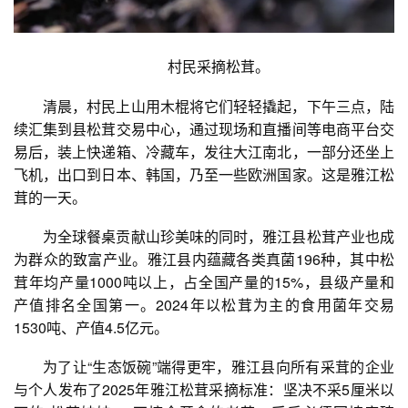
村民采摘松茸。
清晨，村民上山用木棍将它们轻轻撬起，下午三点，陆
续汇集到县松茸交易中心，通过现场和直播间等电商平台交
易后，装上快递箱、冷藏车，发往大江南北，一部分还坐上
飞机，出口到日本、韩国，乃至一些欧洲国家。这是雅江松
茸的一天。
为全球餐桌贡献山珍美味的同时，雅江县松茸产业也成
为群众的致富产业。雅江县内蕴藏各类真菌196种，其中松
茸年均产量1000吨以上，占全国产量的15%，县级产量和
产值排名全国第一。2024年以松茸为主的食用菌年交易
1530吨、产值4.5亿元。
为了让“生态饭碗”端得更牢，雅江县向所有采茸的企业
与个人发布了2025年雅江松茸采摘标准：坚决不采5厘米以