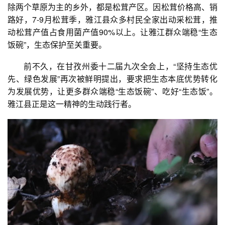
除两个草原为主的乡外，都是松茸产区。因松茸价格高、销
路好，7-9月松茸季，雅江县众多村民全家出动采松茸，推
动松茸产值占食用菌产值90%以上。让雅江群众端稳“生态
饭碗”，生态保护至关重要。
前不久，在甘孜州委十二届九次全会上，“坚持生态优
先、绿色发展”再次被鲜明提出，要求把生态本底优势转化
为发展优势，让更多群众端稳“生态饭碗”、吃好“生态饭”。
雅江县正是这一精神的生动践行者。