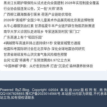
黑龙江长期护理保险从试点走向全面建制 2028年实现制度全覆盖
行业协会接连发公告，又一批“大师”退场
广西柳江藕海飘香引客来 荷莲产业链助农增收
2026年“奥城杯”全国少年儿童美术作品展亮相北京奥运博物馆
从牛心瓣膜到血红素 甘肃临夏牛羊产业链开辟生物医药新赛道
南华大学义诊团队走进瑶乡 专家送医到村民“家门口”
广东高速上有个“稻田乐园”
4辆越野车高速并排占道持续51秒 安徽宣城警方通报
地震科考国际研讨会在北京举办 深化全球地震协同研究
甘肃省继续发布山洪灾害气象风险橙色预警
台风“红霞”将袭粤 广东预泄腾库6.97亿立方米
“中国林都”伊春：从疗愈到怡养 打造“沉浸式”森林康养新体验
Powered By
Z-Blog
. Copyright ©2024 本站由zzcz版权所有.商
QQ1067828893.
豫ICP备2023014566号
.本站部分内容为转载,不代表
站立场,如有侵权请联系