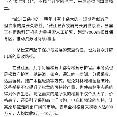
下的“松茸娃娃”，不摘全开伞的老茸，采后必须回填腐殖
土。
“放过三朵小的，明年才有十朵大的。短期看似减产，
但换来的是长久收益。”雅江县农牧局局长周世康说，县里
正在借助科研机构力量探索人工扩繁，划定7000亩松茸保
育区，推动资源可持续利用。
一朵松茸串起了保护与发展的双重价值，也为群众开辟
出新的增收路径。
在雅江县，几乎每座松茸山都有松茸守护官。李冬英也
是松茸守护官，她讲道，如今，通过统一培训、分级采收、
适度留种，推广木棍轻撬等方式，避免对林地和菌丝破坏。
这些举措不仅提升了松茸的可持续产量，也使森林生态系统
得到休养生息。随之而来的是所采的松茸不仅个头大了、价
格高了，还吸引了采购商上门收购。电商和物流的加持，让
高原珍馐走向更广阔的市场。去年全村松茸采摘收入达300
万元，人均增收8万—10万元。