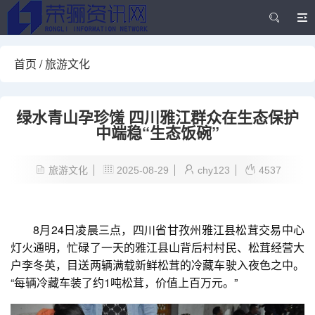
首页
/
旅游文化
绿水青山孕珍馐 四川雅江群众在生态保护
中端稳“生态饭碗”
旅游文化
2025-08-29
chy123
4537
8月24日凌晨三点，四川省甘孜州雅江县松茸交易中心
灯火通明，忙碌了一天的雅江县山背后村村民、松茸经营大
户李冬英，目送两辆满载新鲜松茸的冷藏车驶入夜色之中。
“每辆冷藏车装了约1吨松茸，价值上百万元。”