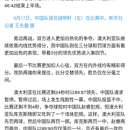
46:42结束上半场。
8月17日，中国队球员胡明轩（左）在比赛中。新华社
记者 王东震 摄
易边再战，双方进入更加白热化的争夺，澳大利亚队继
续依靠内线优势得分，而中国队则在三分球和罚球方面有着
更加出色的表现，带着3分的领先优势进入第四节。
最后一节比赛更加扣人心弦，双方在内外线均有精彩得
分。攻防两端你来我往，比分交替领先，胜负仅在分毫之
间。
澳大利亚在比赛还剩24秒时以89:87领先，中国队请求
暂停。暂停过后，场上发生戏剧性一幕，中国队投篮不中，
比赛还剩不到4秒，争夺球权时中国队赵睿犯规，但澳大利
亚队库克斯随即又吃到了一个违体犯规。这样，澳大利亚队
先罚两球，然后中国队两罚一掷。库克斯两罚一中，赵睿两
罚两中，中国队以89:90仅仅落后一分，且还有最后一攻的