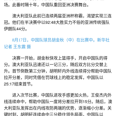
场。此番时隔十年，中国队重回亚洲决赛舞台。
澳大利亚队此前已连续两届亚洲杯称霸，渴望实现三连
冠。他们在半决赛中以92:48大胜实力不俗的亚洲传统强队
伊朗队44分。
8月17日，中国队球员胡金秋（中）在比赛中。新华社
记者 王东震 摄
决赛一开始，胡金秋快攻上篮得手，开启中国队的得
分。澳大利亚队迅速还以一记三分，随后双方比分交替上
升。首节倒数第三分钟，胡明轩内外线连续得分帮助中国队
拉开分差，同时凭借在罚球线上的稳定发挥，中国队以
25:17结束首节。
进入次节比赛，中国队进攻手感更加火热，王俊杰内外
线连续命中，帮助中国队一度将分差拉开到15分。随后，澳
大利亚队发挥出在内线攻防两端的优势，逐渐缩小分差。关
键时刻，胡明轩连续命中三分稳住领先局面，中国队以