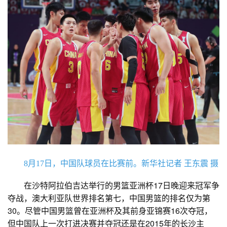
8月17日，中国队球员在比赛前。新华社记者 王东震 摄
在沙特阿拉伯吉达举行的男篮亚洲杯17日晚迎来冠军争
夺战，澳大利亚队世界排名第七，中国男篮的排名仅为第
30。尽管中国男篮曾在亚洲杯及其前身亚锦赛16次夺冠，
但中国队上一次打进决赛并夺冠还是在2015年的长沙主